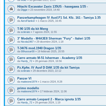
da
violic
»
30 gennaio 2023, 13:07
Hitachi Excavator Zaxis 135US - hasegawa 1/35 -
da
Digge
»
23 novembre 2019, 14:40
Panzerkampfwagen IV Ausf.F1 Sd. Kfz. 161 - Tamiya 1:35
da
AeroFlanker
»
1 marzo 2025, 16:45
T-90 1/35 da kit Meng
da
sclerato
»
7 agosto 2024, 11:55
3° Modello - M4A3E8 Sherman "Fury" - Italeri 1/35
da
Nicola1967
»
29 dicembre 2024, 1:18
T-34/76 mod.1940 Dragon 1/35
da
00hussar00
»
19 febbraio 2025, 20:55
Carro armato M-51 Isherman - Academy 1/35
da
Hardy_72
»
28 gennaio 2024, 16:56
Pz.Kpfw. IV Ausf D DAK 1/35 da kit Tamiya
da
sclerato
»
29 dicembre 2023, 22:12
Panzer VI
da
matteone1974
»
1 marzo 2024, 8:28
primo modello
da
matteone1974
»
17 febbraio 2024, 11:06
Carro armato Leopard 2 - Marca ignota 1/35
da
Hardy_72
»
29 gennaio 2024, 1:19