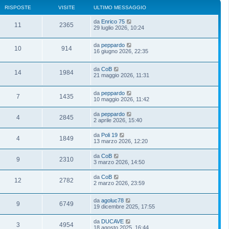
RISPOSTE
VISITE
ULTIMO MESSAGGIO
da
Enrico 75
11
2365
29 luglio 2026, 10:24
da
peppardo
10
914
16 giugno 2026, 22:35
da
CoB
14
1984
21 maggio 2026, 11:31
da
peppardo
7
1435
10 maggio 2026, 11:42
da
peppardo
4
2845
2 aprile 2026, 15:40
da
Poli 19
4
1849
13 marzo 2026, 12:20
da
CoB
9
2310
3 marzo 2026, 14:50
da
CoB
12
2782
2 marzo 2026, 23:59
da
agoluc78
9
6749
19 dicembre 2025, 17:55
da
DUCAVE
3
4954
18 agosto 2025, 16:44