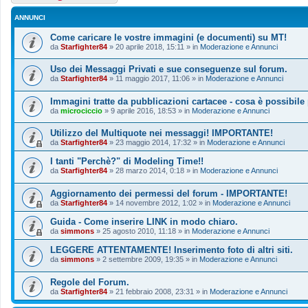
ANNUNCI
Come caricare le vostre immagini (e documenti) su MT!
da
Starfighter84
»
20 aprile 2018, 15:11
» in
Moderazione e Annunci
Uso dei Messaggi Privati e sue conseguenze sul forum.
da
Starfighter84
»
11 maggio 2017, 11:06
» in
Moderazione e Annunci
Immagini tratte da pubblicazioni cartacee - cosa è possibile
da
microciccio
»
9 aprile 2016, 18:53
» in
Moderazione e Annunci
Utilizzo del Multiquote nei messaggi! IMPORTANTE!
da
Starfighter84
»
23 maggio 2014, 17:32
» in
Moderazione e Annunci
I tanti "Perchè?" di Modeling Time!!
da
Starfighter84
»
28 marzo 2014, 0:18
» in
Moderazione e Annunci
Aggiornamento dei permessi del forum - IMPORTANTE!
da
Starfighter84
»
14 novembre 2012, 1:02
» in
Moderazione e Annunci
Guida - Come inserire LINK in modo chiaro.
da
simmons
»
25 agosto 2010, 11:18
» in
Moderazione e Annunci
LEGGERE ATTENTAMENTE! Inserimento foto di altri siti.
da
simmons
»
2 settembre 2009, 19:35
» in
Moderazione e Annunci
Regole del Forum.
da
Starfighter84
»
21 febbraio 2008, 23:31
» in
Moderazione e Annunci