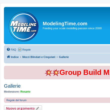
ModelingTime.com
Feeding your scale modelling passion since 2008!
FAQ
Regole
Indice
Mezzi Blindati e Cingolati
Gallerie
Group Build 
Gallerie
Moderatore:
Rosario
Regole del forum
Nuovo argomento