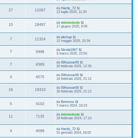
da
Hardy_72
27
11067
13 luglio 2025, 11:20
da
microciccio
10
18497
17 giugno 2025, 8:05
da
pitchup
7
11324
12 maggio 2025, 15:34
da
Nicola1967
7
5998
3 marzo 2025, 23:50
da
00hussar00
7
4369
20 febbraio 2025, 12:30
da
00hussar00
4
4575
16 febbraio 2025, 21:12
da
00hussar00
16
19310
16 febbraio 2025, 21:12
da
Bonovox
5
4102
7 marzo 2024, 18:23
da
microciccio
11
7135
18 febbraio 2024, 17:10
da
Hardy_72
4
4099
31 gennaio 2024, 16:02