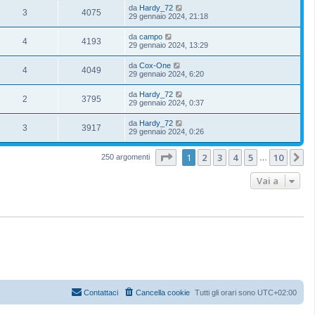
da
Hardy_72
3
4075
29 gennaio 2024, 21:18
da
campo
4
4193
29 gennaio 2024, 13:29
da
Cox-One
4
4049
29 gennaio 2024, 6:20
da
Hardy_72
2
3795
29 gennaio 2024, 0:37
da
Hardy_72
3
3917
29 gennaio 2024, 0:26
Pagina
1
di
10
1
2
3
4
5
10
P
250 argomenti
…
Vai a
Contattaci
Cancella cookie
Tutti gli orari sono
UTC+02:00