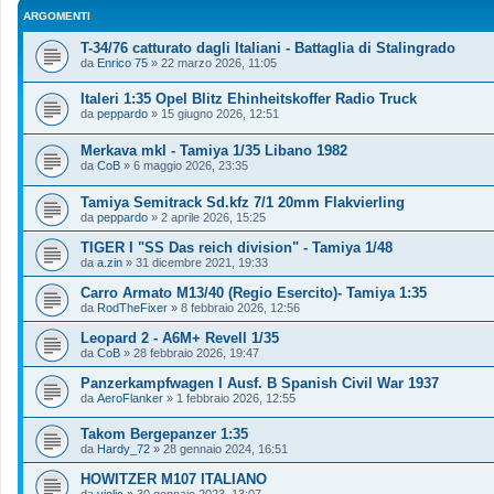
ARGOMENTI
T-34/76 catturato dagli Italiani - Battaglia di Stalingrado
da
Enrico 75
»
22 marzo 2026, 11:05
Italeri 1:35 Opel Blitz Ehinheitskoffer Radio Truck
da
peppardo
»
15 giugno 2026, 12:51
Merkava mkI - Tamiya 1/35 Libano 1982
da
CoB
»
6 maggio 2026, 23:35
Tamiya Semitrack Sd.kfz 7/1 20mm Flakvierling
da
peppardo
»
2 aprile 2026, 15:25
TIGER I "SS Das reich division" - Tamiya 1/48
da
a.zin
»
31 dicembre 2021, 19:33
Carro Armato M13/40 (Regio Esercito)- Tamiya 1:35
da
RodTheFixer
»
8 febbraio 2026, 12:56
Leopard 2 - A6M+ Revell 1/35
da
CoB
»
28 febbraio 2026, 19:47
Panzerkampfwagen I Ausf. B Spanish Civil War 1937
da
AeroFlanker
»
1 febbraio 2026, 12:55
Takom Bergepanzer 1:35
da
Hardy_72
»
28 gennaio 2024, 16:51
HOWITZER M107 ITALIANO