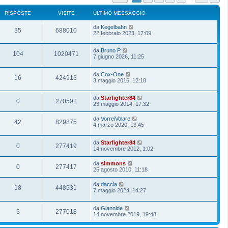
RISPOSTE
VISITE
ULTIMO MESSAGGIO
da
Kegelbahn
35
688010
22 febbraio 2023, 17:09
da
Bruno P
104
1020471
7 giugno 2026, 11:25
da
Cox-One
16
424913
3 maggio 2016, 12:18
da
Starfighter84
0
270592
23 maggio 2014, 17:32
da
VorreiVolare
42
829875
4 marzo 2020, 13:45
da
Starfighter84
0
277419
14 novembre 2012, 1:02
da
simmons
0
277417
25 agosto 2010, 11:18
da
daccia
18
448531
7 maggio 2024, 14:27
da
Giannide
3
277018
14 novembre 2019, 19:48