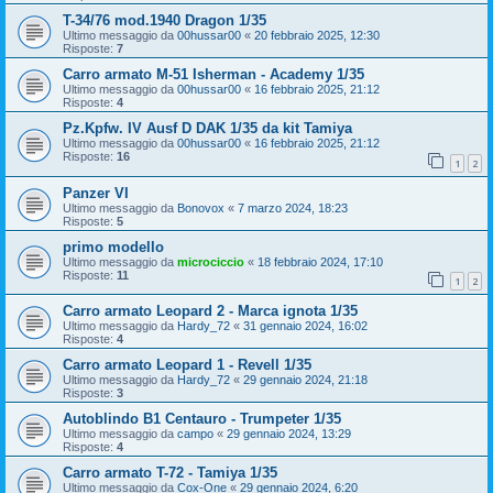
T-34/76 mod.1940 Dragon 1/35
Ultimo messaggio da
00hussar00
«
20 febbraio 2025, 12:30
Risposte:
7
Carro armato M-51 Isherman - Academy 1/35
Ultimo messaggio da
00hussar00
«
16 febbraio 2025, 21:12
Risposte:
4
Pz.Kpfw. IV Ausf D DAK 1/35 da kit Tamiya
Ultimo messaggio da
00hussar00
«
16 febbraio 2025, 21:12
Risposte:
16
1
2
Panzer VI
Ultimo messaggio da
Bonovox
«
7 marzo 2024, 18:23
Risposte:
5
primo modello
Ultimo messaggio da
microciccio
«
18 febbraio 2024, 17:10
Risposte:
11
1
2
Carro armato Leopard 2 - Marca ignota 1/35
Ultimo messaggio da
Hardy_72
«
31 gennaio 2024, 16:02
Risposte:
4
Carro armato Leopard 1 - Revell 1/35
Ultimo messaggio da
Hardy_72
«
29 gennaio 2024, 21:18
Risposte:
3
Autoblindo B1 Centauro - Trumpeter 1/35
Ultimo messaggio da
campo
«
29 gennaio 2024, 13:29
Risposte:
4
Carro armato T-72 - Tamiya 1/35
Ultimo messaggio da
Cox-One
«
29 gennaio 2024, 6:20