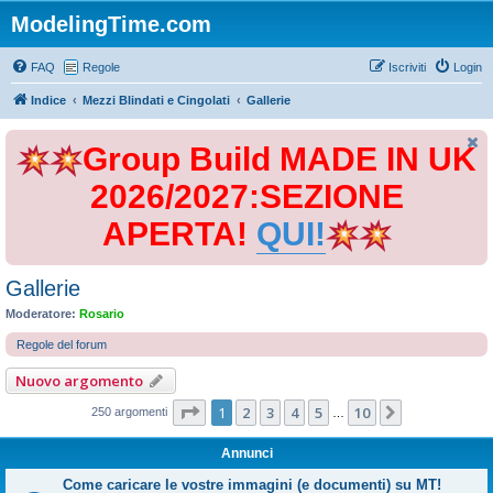
ModelingTime.com
FAQ
Regole
Iscriviti
Login
Indice
Mezzi Blindati e Cingolati
Gallerie
Group Build MADE IN UK
2026/2027:SEZIONE
APERTA!
QUI!
Gallerie
Moderatore:
Rosario
Regole del forum
Nuovo argomento
Pagina
1
di
10
1
2
3
4
5
10
Prossimo
250 argomenti
…
Annunci
Come caricare le vostre immagini (e documenti) su MT!