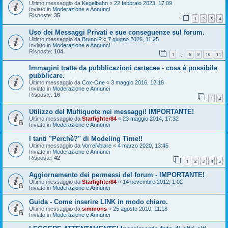
Ultimo messaggio da
Kegelbahn
«
22 febbraio 2023, 17:09
Inviato in
Moderazione e Annunci
Risposte:
35
1
2
3
4
Uso dei Messaggi Privati e sue conseguenze sul forum.
Ultimo messaggio da
Bruno P
«
7 giugno 2026, 11:25
Inviato in
Moderazione e Annunci
Risposte:
104
1
8
9
10
11
…
Immagini tratte da pubblicazioni cartacee - cosa è possibile
pubblicare.
Ultimo messaggio da
Cox-One
«
3 maggio 2016, 12:18
Inviato in
Moderazione e Annunci
Risposte:
16
1
2
Utilizzo del Multiquote nei messaggi! IMPORTANTE!
Ultimo messaggio da
Starfighter84
«
23 maggio 2014, 17:32
Inviato in
Moderazione e Annunci
I tanti "Perchè?" di Modeling Time!!
Ultimo messaggio da
VorreiVolare
«
4 marzo 2020, 13:45
Inviato in
Moderazione e Annunci
Risposte:
42
1
2
3
4
5
Aggiornamento dei permessi del forum - IMPORTANTE!
Ultimo messaggio da
Starfighter84
«
14 novembre 2012, 1:02
Inviato in
Moderazione e Annunci
Guida - Come inserire LINK in modo chiaro.
Ultimo messaggio da
simmons
«
25 agosto 2010, 11:18
Inviato in
Moderazione e Annunci