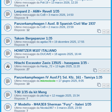
Ultimo messaggio da
Poli 19
«
13 marzo 2026, 12:20
Risposte:
4
Leopard 2 - A6M+ Revell 1/35
Ultimo messaggio da
CoB
«
3 marzo 2026, 14:50
Risposte:
9
Panzerkampfwagen I Ausf. B Spanish Civil War 1937
Ultimo messaggio da
CoB
«
2 marzo 2026, 23:59
Risposte:
12
1
2
Takom Bergepanzer 1:35
Ultimo messaggio da
agoluc78
«
19 dicembre 2025, 17:55
Risposte:
9
HOWITZER M107 ITALIANO
Ultimo messaggio da
DUCAVE
«
18 agosto 2025, 16:44
Risposte:
3
Hitachi Excavator Zaxis 135US - hasegawa 1/35 -
Ultimo messaggio da
Hardy_72
«
13 luglio 2025, 11:20
Risposte:
27
1
2
3
Panzerkampfwagen IV Ausf.F1 Sd. Kfz. 161 - Tamiya 1:35
Ultimo messaggio da
microciccio
«
17 giugno 2025, 8:05
Risposte:
10
1
2
T-90 1/35 da kit Meng
Ultimo messaggio da
pitchup
«
12 maggio 2025, 15:34
Risposte:
7
3° Modello - M4A3E8 Sherman "Fury" - Italeri 1/35
Ultimo messaggio da
Nicola1967
«
3 marzo 2025, 23:50
Risposte:
7