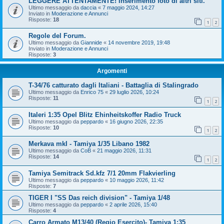
LEGGERE ATTENTAMENTE! Inserimento foto di altri siti.
Ultimo messaggio da
daccia
«
7 maggio 2024, 14:27
Inviato in
Moderazione e Annunci
Risposte:
18
1
2
Regole del Forum.
Ultimo messaggio da
Giannide
«
14 novembre 2019, 19:48
Inviato in
Moderazione e Annunci
Risposte:
3
Argomenti
T-34/76 catturato dagli Italiani - Battaglia di Stalingrado
Ultimo messaggio da
Enrico 75
«
29 luglio 2026, 10:24
Risposte:
11
1
2
Italeri 1:35 Opel Blitz Ehinheitskoffer Radio Truck
Ultimo messaggio da
peppardo
«
16 giugno 2026, 22:35
Risposte:
10
1
2
Merkava mkI - Tamiya 1/35 Libano 1982
Ultimo messaggio da
CoB
«
21 maggio 2026, 11:31
Risposte:
14
1
2
Tamiya Semitrack Sd.kfz 7/1 20mm Flakvierling
Ultimo messaggio da
peppardo
«
10 maggio 2026, 11:42
Risposte:
7
TIGER I "SS Das reich division" - Tamiya 1/48
Ultimo messaggio da
peppardo
«
2 aprile 2026, 15:40
Risposte:
4
Carro Armato M13/40 (Regio Esercito)- Tamiya 1:35