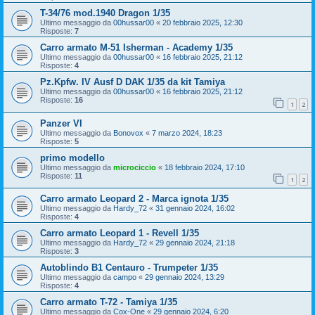
T-34/76 mod.1940 Dragon 1/35
Ultimo messaggio da
00hussar00
«
20 febbraio 2025, 12:30
Risposte:
7
Carro armato M-51 Isherman - Academy 1/35
Ultimo messaggio da
00hussar00
«
16 febbraio 2025, 21:12
Risposte:
4
Pz.Kpfw. IV Ausf D DAK 1/35 da kit Tamiya
Ultimo messaggio da
00hussar00
«
16 febbraio 2025, 21:12
Risposte:
16
1
2
Panzer VI
Ultimo messaggio da
Bonovox
«
7 marzo 2024, 18:23
Risposte:
5
primo modello
Ultimo messaggio da
microciccio
«
18 febbraio 2024, 17:10
Risposte:
11
1
2
Carro armato Leopard 2 - Marca ignota 1/35
Ultimo messaggio da
Hardy_72
«
31 gennaio 2024, 16:02
Risposte:
4
Carro armato Leopard 1 - Revell 1/35
Ultimo messaggio da
Hardy_72
«
29 gennaio 2024, 21:18
Risposte:
3
Autoblindo B1 Centauro - Trumpeter 1/35
Ultimo messaggio da
campo
«
29 gennaio 2024, 13:29
Risposte:
4
Carro armato T-72 - Tamiya 1/35
Ultimo messaggio da
Cox-One
«
29 gennaio 2024, 6:20