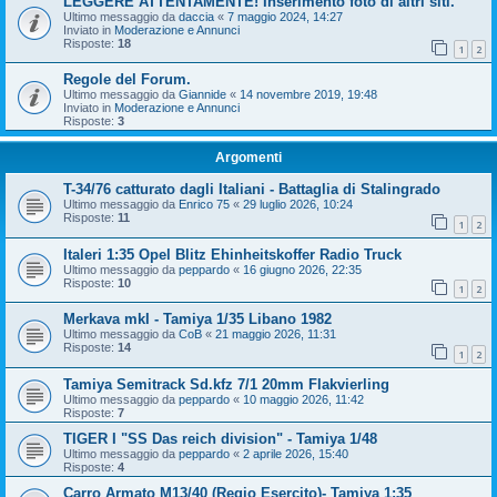
LEGGERE ATTENTAMENTE! Inserimento foto di altri siti.
Ultimo messaggio da
daccia
«
7 maggio 2024, 14:27
Inviato in
Moderazione e Annunci
Risposte:
18
1
2
Regole del Forum.
Ultimo messaggio da
Giannide
«
14 novembre 2019, 19:48
Inviato in
Moderazione e Annunci
Risposte:
3
Argomenti
T-34/76 catturato dagli Italiani - Battaglia di Stalingrado
Ultimo messaggio da
Enrico 75
«
29 luglio 2026, 10:24
Risposte:
11
1
2
Italeri 1:35 Opel Blitz Ehinheitskoffer Radio Truck
Ultimo messaggio da
peppardo
«
16 giugno 2026, 22:35
Risposte:
10
1
2
Merkava mkI - Tamiya 1/35 Libano 1982
Ultimo messaggio da
CoB
«
21 maggio 2026, 11:31
Risposte:
14
1
2
Tamiya Semitrack Sd.kfz 7/1 20mm Flakvierling
Ultimo messaggio da
peppardo
«
10 maggio 2026, 11:42
Risposte:
7
TIGER I "SS Das reich division" - Tamiya 1/48
Ultimo messaggio da
peppardo
«
2 aprile 2026, 15:40
Risposte:
4
Carro Armato M13/40 (Regio Esercito)- Tamiya 1:35