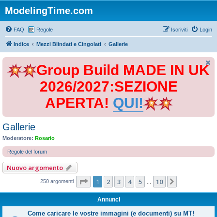
ModelingTime.com
FAQ
Regole
Iscriviti
Login
Indice
Mezzi Blindati e Cingolati
Gallerie
Group Build MADE IN UK
2026/2027:SEZIONE
APERTA!
QUI!
Gallerie
Moderatore:
Rosario
Regole del forum
Nuovo argomento
Pagina
1
di
10
1
2
3
4
5
10
Prossimo
250 argomenti
…
Annunci
Come caricare le vostre immagini (e documenti) su MT!