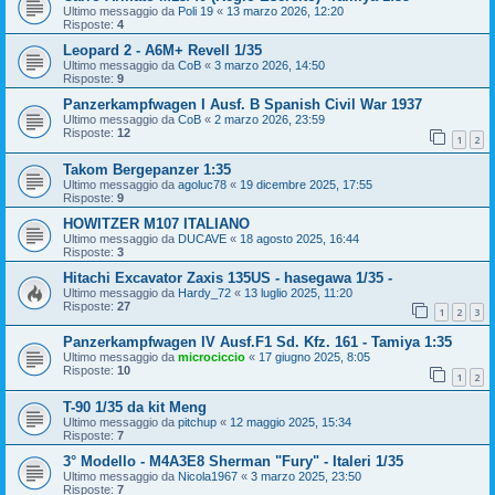
Ultimo messaggio da
Poli 19
«
13 marzo 2026, 12:20
Risposte:
4
Leopard 2 - A6M+ Revell 1/35
Ultimo messaggio da
CoB
«
3 marzo 2026, 14:50
Risposte:
9
Panzerkampfwagen I Ausf. B Spanish Civil War 1937
Ultimo messaggio da
CoB
«
2 marzo 2026, 23:59
Risposte:
12
1
2
Takom Bergepanzer 1:35
Ultimo messaggio da
agoluc78
«
19 dicembre 2025, 17:55
Risposte:
9
HOWITZER M107 ITALIANO
Ultimo messaggio da
DUCAVE
«
18 agosto 2025, 16:44
Risposte:
3
Hitachi Excavator Zaxis 135US - hasegawa 1/35 -
Ultimo messaggio da
Hardy_72
«
13 luglio 2025, 11:20
Risposte:
27
1
2
3
Panzerkampfwagen IV Ausf.F1 Sd. Kfz. 161 - Tamiya 1:35
Ultimo messaggio da
microciccio
«
17 giugno 2025, 8:05
Risposte:
10
1
2
T-90 1/35 da kit Meng
Ultimo messaggio da
pitchup
«
12 maggio 2025, 15:34
Risposte:
7
3° Modello - M4A3E8 Sherman "Fury" - Italeri 1/35
Ultimo messaggio da
Nicola1967
«
3 marzo 2025, 23:50
Risposte:
7