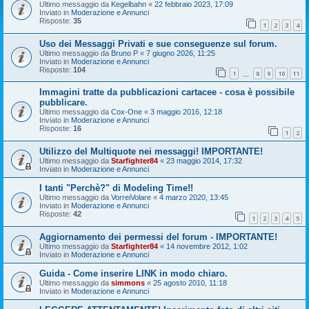
Ultimo messaggio da
Kegelbahn
«
22 febbraio 2023, 17:09
Inviato in
Moderazione e Annunci
Risposte:
35
1
2
3
4
Uso dei Messaggi Privati e sue conseguenze sul forum.
Ultimo messaggio da
Bruno P
«
7 giugno 2026, 11:25
Inviato in
Moderazione e Annunci
Risposte:
104
1
8
9
10
11
…
Immagini tratte da pubblicazioni cartacee - cosa è possibile
pubblicare.
Ultimo messaggio da
Cox-One
«
3 maggio 2016, 12:18
Inviato in
Moderazione e Annunci
Risposte:
16
1
2
Utilizzo del Multiquote nei messaggi! IMPORTANTE!
Ultimo messaggio da
Starfighter84
«
23 maggio 2014, 17:32
Inviato in
Moderazione e Annunci
I tanti "Perchè?" di Modeling Time!!
Ultimo messaggio da
VorreiVolare
«
4 marzo 2020, 13:45
Inviato in
Moderazione e Annunci
Risposte:
42
1
2
3
4
5
Aggiornamento dei permessi del forum - IMPORTANTE!
Ultimo messaggio da
Starfighter84
«
14 novembre 2012, 1:02
Inviato in
Moderazione e Annunci
Guida - Come inserire LINK in modo chiaro.
Ultimo messaggio da
simmons
«
25 agosto 2010, 11:18
Inviato in
Moderazione e Annunci