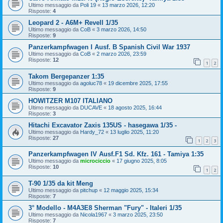
Ultimo messaggio da
Poli 19
«
13 marzo 2026, 12:20
Risposte:
4
Leopard 2 - A6M+ Revell 1/35
Ultimo messaggio da
CoB
«
3 marzo 2026, 14:50
Risposte:
9
Panzerkampfwagen I Ausf. B Spanish Civil War 1937
Ultimo messaggio da
CoB
«
2 marzo 2026, 23:59
Risposte:
12
1
2
Takom Bergepanzer 1:35
Ultimo messaggio da
agoluc78
«
19 dicembre 2025, 17:55
Risposte:
9
HOWITZER M107 ITALIANO
Ultimo messaggio da
DUCAVE
«
18 agosto 2025, 16:44
Risposte:
3
Hitachi Excavator Zaxis 135US - hasegawa 1/35 -
Ultimo messaggio da
Hardy_72
«
13 luglio 2025, 11:20
Risposte:
27
1
2
3
Panzerkampfwagen IV Ausf.F1 Sd. Kfz. 161 - Tamiya 1:35
Ultimo messaggio da
microciccio
«
17 giugno 2025, 8:05
Risposte:
10
1
2
T-90 1/35 da kit Meng
Ultimo messaggio da
pitchup
«
12 maggio 2025, 15:34
Risposte:
7
3° Modello - M4A3E8 Sherman "Fury" - Italeri 1/35
Ultimo messaggio da
Nicola1967
«
3 marzo 2025, 23:50
Risposte:
7