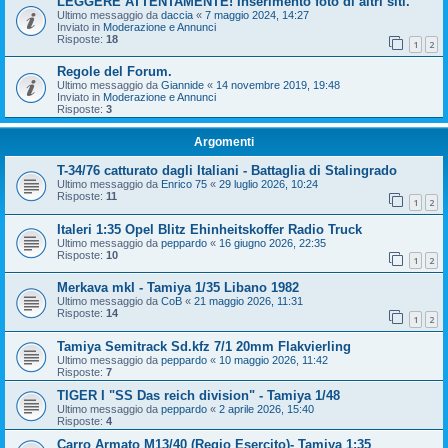
LEGGERE ATTENTAMENTE! Inserimento foto di altri siti.
Ultimo messaggio da
daccia
«
7 maggio 2024, 14:27
Inviato in
Moderazione e Annunci
Risposte:
18
1
2
Regole del Forum.
Ultimo messaggio da
Giannide
«
14 novembre 2019, 19:48
Inviato in
Moderazione e Annunci
Risposte:
3
Argomenti
T-34/76 catturato dagli Italiani - Battaglia di Stalingrado
Ultimo messaggio da
Enrico 75
«
29 luglio 2026, 10:24
Risposte:
11
1
2
Italeri 1:35 Opel Blitz Ehinheitskoffer Radio Truck
Ultimo messaggio da
peppardo
«
16 giugno 2026, 22:35
Risposte:
10
1
2
Merkava mkI - Tamiya 1/35 Libano 1982
Ultimo messaggio da
CoB
«
21 maggio 2026, 11:31
Risposte:
14
1
2
Tamiya Semitrack Sd.kfz 7/1 20mm Flakvierling
Ultimo messaggio da
peppardo
«
10 maggio 2026, 11:42
Risposte:
7
TIGER I "SS Das reich division" - Tamiya 1/48
Ultimo messaggio da
peppardo
«
2 aprile 2026, 15:40
Risposte:
4
Carro Armato M13/40 (Regio Esercito)- Tamiya 1:35