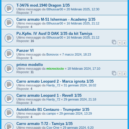
T-34/76 mod.1940 Dragon 1/35
Ultimo messaggio da
00hussar00
«
20 febbraio 2025, 12:30
Risposte:
7
Carro armato M-51 Isherman - Academy 1/35
Ultimo messaggio da
00hussar00
«
16 febbraio 2025, 21:12
Risposte:
4
Pz.Kpfw. IV Ausf D DAK 1/35 da kit Tamiya
Ultimo messaggio da
00hussar00
«
16 febbraio 2025, 21:12
Risposte:
16
1
2
Panzer VI
Ultimo messaggio da
Bonovox
«
7 marzo 2024, 18:23
Risposte:
5
primo modello
Ultimo messaggio da
microciccio
«
18 febbraio 2024, 17:10
Risposte:
11
1
2
Carro armato Leopard 2 - Marca ignota 1/35
Ultimo messaggio da
Hardy_72
«
31 gennaio 2024, 16:02
Risposte:
4
Carro armato Leopard 1 - Revell 1/35
Ultimo messaggio da
Hardy_72
«
29 gennaio 2024, 21:18
Risposte:
3
Autoblindo B1 Centauro - Trumpeter 1/35
Ultimo messaggio da
campo
«
29 gennaio 2024, 13:29
Risposte:
4
Carro armato T-72 - Tamiya 1/35
Ultimo messaggio da
Cox-One
«
29 gennaio 2024, 6:20