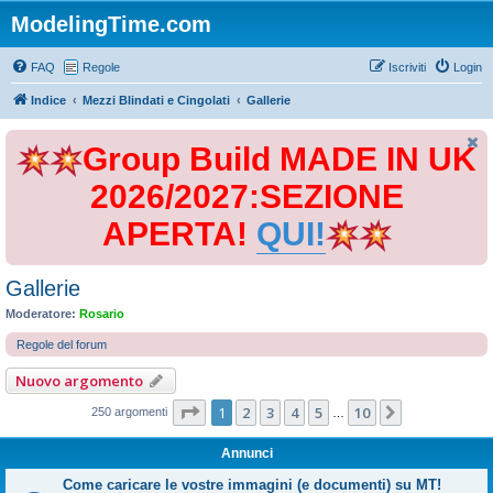
ModelingTime.com
FAQ
Regole
Iscriviti
Login
Indice
Mezzi Blindati e Cingolati
Gallerie
Group Build MADE IN UK
2026/2027:SEZIONE
APERTA!
QUI!
Gallerie
Moderatore:
Rosario
Regole del forum
Nuovo argomento
Pagina
1
di
10
1
2
3
4
5
10
Prossimo
250 argomenti
…
Annunci
Come caricare le vostre immagini (e documenti) su MT!