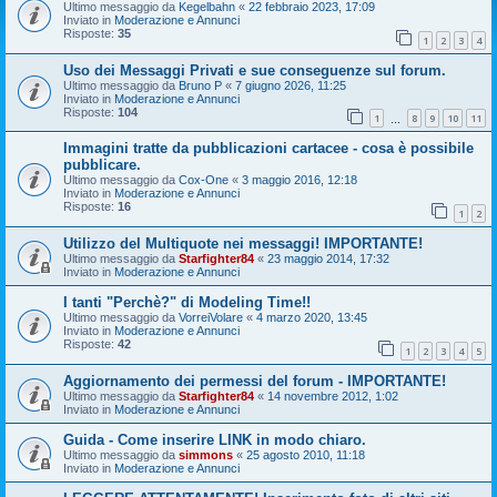
Ultimo messaggio da
Kegelbahn
«
22 febbraio 2023, 17:09
Inviato in
Moderazione e Annunci
Risposte:
35
1
2
3
4
Uso dei Messaggi Privati e sue conseguenze sul forum.
Ultimo messaggio da
Bruno P
«
7 giugno 2026, 11:25
Inviato in
Moderazione e Annunci
Risposte:
104
1
8
9
10
11
…
Immagini tratte da pubblicazioni cartacee - cosa è possibile
pubblicare.
Ultimo messaggio da
Cox-One
«
3 maggio 2016, 12:18
Inviato in
Moderazione e Annunci
Risposte:
16
1
2
Utilizzo del Multiquote nei messaggi! IMPORTANTE!
Ultimo messaggio da
Starfighter84
«
23 maggio 2014, 17:32
Inviato in
Moderazione e Annunci
I tanti "Perchè?" di Modeling Time!!
Ultimo messaggio da
VorreiVolare
«
4 marzo 2020, 13:45
Inviato in
Moderazione e Annunci
Risposte:
42
1
2
3
4
5
Aggiornamento dei permessi del forum - IMPORTANTE!
Ultimo messaggio da
Starfighter84
«
14 novembre 2012, 1:02
Inviato in
Moderazione e Annunci
Guida - Come inserire LINK in modo chiaro.
Ultimo messaggio da
simmons
«
25 agosto 2010, 11:18
Inviato in
Moderazione e Annunci