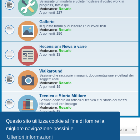
Se iniziate un modello e volete mostrare il vostro work in
progress, fatelo qui!
Moderatore:
Rosario
Argomenti:
227
Gallerie
in questo forum puoi inserire i tuoi lavori finiti.
Moderatore:
Rosario
Argomenti:
250
Recensioni News e varie
Moderatore:
Rosario
Argomenti:
19
Walkaround
Sezione che raccoglie immagini, documentazione e dettagli dei
soggetti reali.
Moderatore:
Rosario
Argomenti:
19
Tecnica e Storia Militare
Sezione dedicata ad articoli di tecnica e di storia dei mezzi
blindati e del loro impiego.
Moderatore:
Rosario
Argomenti:
19
Questo sito utilizza cookie al fine di fornire la
migliore navigazione possibile
Vai a
Ulteriori informazioni