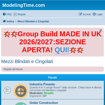
ModelingTime.com
FAQ
Regole
Iscriviti
Login
Indice
Mezzi Blindati e Cingolati
Group Build MADE IN UK
2026/2027:SEZIONE
APERTA!
QUI!
Mezzi Blindati e Cingolati
Regole del forum
Forum
Industria Pesante
Questa è la "Lounge Room" della sezione. Chiacchere in libertà
sul mondo dei blindati e cingolati!
Moderatore:
Rosario
Argomenti:
107
Under Construction