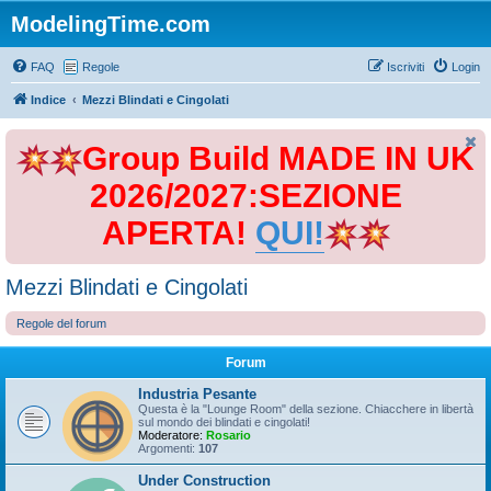
ModelingTime.com
FAQ
Regole
Iscriviti
Login
Indice
Mezzi Blindati e Cingolati
Group Build MADE IN UK
2026/2027:SEZIONE
APERTA!
QUI!
Mezzi Blindati e Cingolati
Regole del forum
Forum
Industria Pesante
Questa è la "Lounge Room" della sezione. Chiacchere in libertà
sul mondo dei blindati e cingolati!
Moderatore:
Rosario
Argomenti:
107
Under Construction