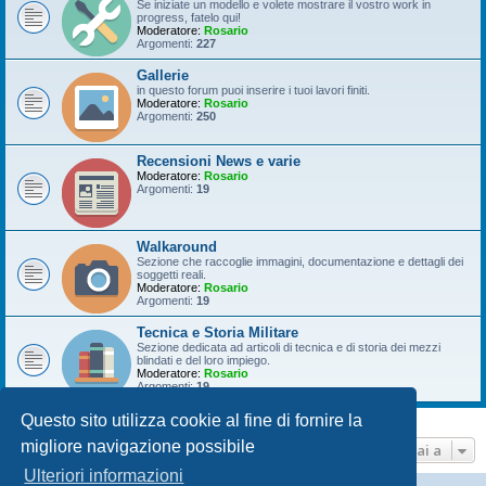
Se iniziate un modello e volete mostrare il vostro work in
progress, fatelo qui!
Moderatore:
Rosario
Argomenti:
227
Gallerie
in questo forum puoi inserire i tuoi lavori finiti.
Moderatore:
Rosario
Argomenti:
250
Recensioni News e varie
Moderatore:
Rosario
Argomenti:
19
Walkaround
Sezione che raccoglie immagini, documentazione e dettagli dei
soggetti reali.
Moderatore:
Rosario
Argomenti:
19
Tecnica e Storia Militare
Sezione dedicata ad articoli di tecnica e di storia dei mezzi
blindati e del loro impiego.
Moderatore:
Rosario
Argomenti:
19
Questo sito utilizza cookie al fine di fornire la
migliore navigazione possibile
Vai a
Ulteriori informazioni