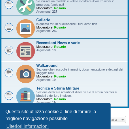
Se iniziate un modello e volete mostrare il vostro work in
progress, fatelo qui!
Moderatore:
Rosario
Argomenti:
227
Gallerie
in questo forum puoi inserire i tuoi lavori finiti.
Moderatore:
Rosario
Argomenti:
250
Recensioni News e varie
Moderatore:
Rosario
Argomenti:
19
Walkaround
Sezione che raccoglie immagini, documentazione e dettagli dei
soggetti reali.
Moderatore:
Rosario
Argomenti:
19
Tecnica e Storia Militare
Sezione dedicata ad articoli di tecnica e di storia dei mezzi
blindati e del loro impiego.
Moderatore:
Rosario
Argomenti:
19
Questo sito utilizza cookie al fine di fornire la
migliore navigazione possibile
Vai a
Ulteriori informazioni