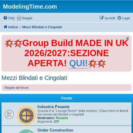
ModelingTime.com
FAQ
Regole
Iscriviti
Login
Indice
Mezzi Blindati e Cingolati
Group Build MADE IN UK
2026/2027:SEZIONE
APERTA!
QUI!
Mezzi Blindati e Cingolati
Regole del forum
Forum
Industria Pesante
Questa è la "Lounge Room" della sezione. Chiacchere in libertà
sul mondo dei blindati e cingolati!
Moderatore:
Rosario
Argomenti:
107
Under Construction