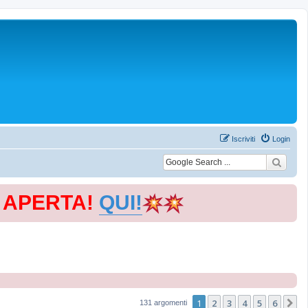
Iscriviti
Login
E APERTA!
QUI!
1
2
3
4
5
6
P
131 argomenti