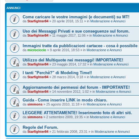
ANNUNCI
Come caricare le vostre immagini (e documenti) su MT!
da
Starfighter84
»
20 aprile 2018, 15:11
» in
Moderazione e Annunci
Uso dei Messaggi Privati e sue conseguenze sul forum.
da
Starfighter84
»
11 maggio 2017, 11:06
» in
Moderazione e Annunci
Immagini tratte da pubblicazioni cartacee - cosa è possibile
da
microciccio
»
9 aprile 2016, 18:53
» in
Moderazione e Annunci
Utilizzo del Multiquote nei messaggi! IMPORTANTE!
da
Starfighter84
»
23 maggio 2014, 17:32
» in
Moderazione e Annunci
I tanti "Perchè?" di Modeling Time!!
da
Starfighter84
»
28 marzo 2014, 0:18
» in
Moderazione e Annunci
Aggiornamento dei permessi del forum - IMPORTANTE!
da
Starfighter84
»
14 novembre 2012, 1:02
» in
Moderazione e Annunci
Guida - Come inserire LINK in modo chiaro.
da
simmons
»
25 agosto 2010, 11:18
» in
Moderazione e Annunci
LEGGERE ATTENTAMENTE! Inserimento foto di altri siti.
da
simmons
»
2 settembre 2009, 19:35
» in
Moderazione e Annunci
Regole del Forum.
da
Starfighter84
»
21 febbraio 2008, 23:31
» in
Moderazione e Annunci