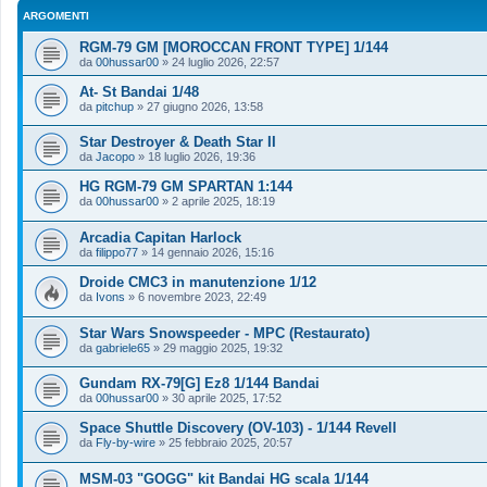
ARGOMENTI
RGM-79 GM [MOROCCAN FRONT TYPE] 1/144
da
00hussar00
»
24 luglio 2026, 22:57
At- St Bandai 1/48
da
pitchup
»
27 giugno 2026, 13:58
Star Destroyer & Death Star II
da
Jacopo
»
18 luglio 2026, 19:36
HG RGM-79 GM SPARTAN 1:144
da
00hussar00
»
2 aprile 2025, 18:19
Arcadia Capitan Harlock
da
filippo77
»
14 gennaio 2026, 15:16
Droide CMC3 in manutenzione 1/12
da
Ivons
»
6 novembre 2023, 22:49
Star Wars Snowspeeder - MPC (Restaurato)
da
gabriele65
»
29 maggio 2025, 19:32
Gundam RX-79[G] Ez8 1/144 Bandai
da
00hussar00
»
30 aprile 2025, 17:52
Space Shuttle Discovery (OV-103) - 1/144 Revell
da
Fly-by-wire
»
25 febbraio 2025, 20:57
MSM-03 "GOGG" kit Bandai HG scala 1/144