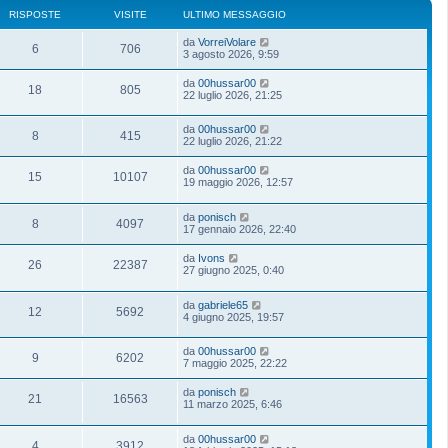
RISPOSTE
VISITE
ULTIMO MESSAGGIO
da
VorreiVolare
6
706
3 agosto 2026, 9:59
da
00hussar00
18
805
22 luglio 2026, 21:25
da
00hussar00
8
415
22 luglio 2026, 21:22
da
00hussar00
15
10107
19 maggio 2026, 12:57
da
ponisch
8
4097
17 gennaio 2026, 22:40
da
Ivons
26
22387
27 giugno 2025, 0:40
da
gabriele65
12
5692
4 giugno 2025, 19:57
da
00hussar00
9
6202
7 maggio 2025, 22:22
da
ponisch
21
16563
11 marzo 2025, 6:46
da
00hussar00
4
3912