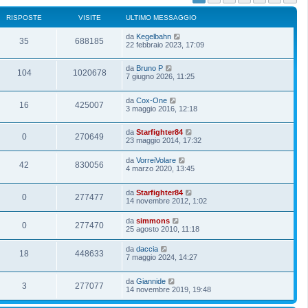
RISPOSTE
VISITE
ULTIMO MESSAGGIO
da
Kegelbahn
35
688185
22 febbraio 2023, 17:09
da
Bruno P
104
1020678
7 giugno 2026, 11:25
da
Cox-One
16
425007
3 maggio 2016, 12:18
da
Starfighter84
0
270649
23 maggio 2014, 17:32
da
VorreiVolare
42
830056
4 marzo 2020, 13:45
da
Starfighter84
0
277477
14 novembre 2012, 1:02
da
simmons
0
277470
25 agosto 2010, 11:18
da
daccia
18
448633
7 maggio 2024, 14:27
da
Giannide
3
277077
14 novembre 2019, 19:48