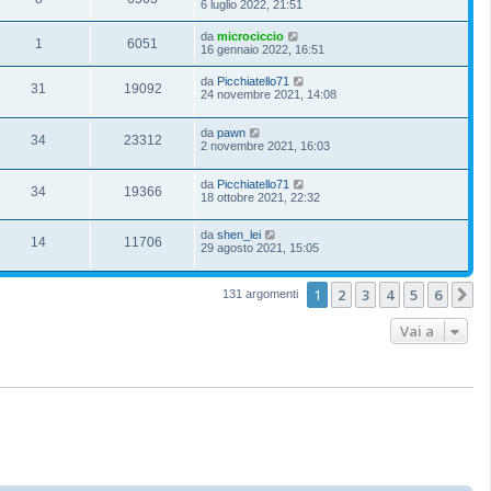
6 luglio 2022, 21:51
da
microciccio
1
6051
16 gennaio 2022, 16:51
da
Picchiatello71
31
19092
24 novembre 2021, 14:08
da
pawn
34
23312
2 novembre 2021, 16:03
da
Picchiatello71
34
19366
18 ottobre 2021, 22:32
da
shen_lei
14
11706
29 agosto 2021, 15:05
1
2
3
4
5
6
P
131 argomenti
Vai a