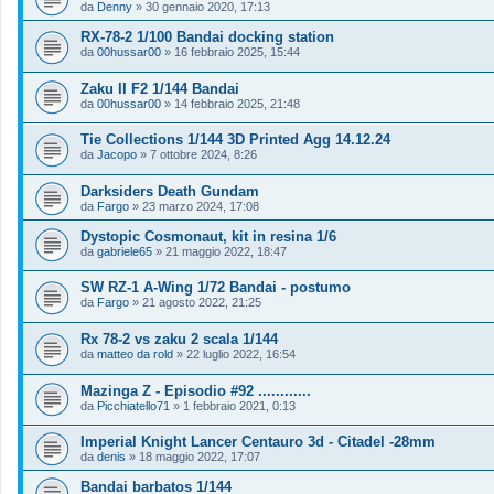
da
Denny
»
30 gennaio 2020, 17:13
RX-78-2 1/100 Bandai docking station
da
00hussar00
»
16 febbraio 2025, 15:44
Zaku II F2 1/144 Bandai
da
00hussar00
»
14 febbraio 2025, 21:48
Tie Collections 1/144 3D Printed Agg 14.12.24
da
Jacopo
»
7 ottobre 2024, 8:26
Darksiders Death Gundam
da
Fargo
»
23 marzo 2024, 17:08
Dystopic Cosmonaut, kit in resina 1/6
da
gabriele65
»
21 maggio 2022, 18:47
SW RZ-1 A-Wing 1/72 Bandai - postumo
da
Fargo
»
21 agosto 2022, 21:25
Rx 78-2 vs zaku 2 scala 1/144
da
matteo da rold
»
22 luglio 2022, 16:54
Mazinga Z - Episodio #92 ............
da
Picchiatello71
»
1 febbraio 2021, 0:13
Imperial Knight Lancer Centauro 3d - Citadel -28mm
da
denis
»
18 maggio 2022, 17:07
Bandai barbatos 1/144