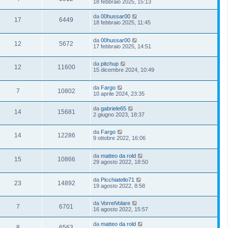
18 febbraio 2025, 15:13
da
00hussar00
17
6449
18 febbraio 2025, 11:45
da
00hussar00
12
5672
17 febbraio 2025, 14:51
da
pitchup
12
11600
15 dicembre 2024, 10:49
da
Fargo
7
10802
10 aprile 2024, 23:35
da
gabriele65
14
15681
2 giugno 2023, 18:37
da
Fargo
14
12286
9 ottobre 2022, 16:06
da
matteo da rold
15
10866
29 agosto 2022, 18:50
da
Picchiatello71
23
14892
19 agosto 2022, 8:58
da
VorreiVolare
7
6701
16 agosto 2022, 15:57
da
matteo da rold
8
6563