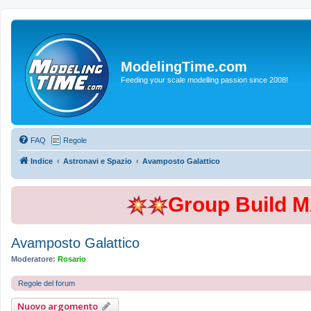
ModelingTime.com
Feeding your scale modelling passion since 2008!
FAQ
Regole
Indice
Astronavi e Spazio
Avamposto Galattico
Group Build 
Avamposto Galattico
Moderatore:
Rosario
Regole del forum
Nuovo argomento