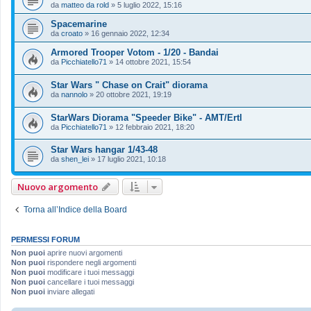
da
matteo da rold
»
5 luglio 2022, 15:16
Spacemarine
da
croato
»
16 gennaio 2022, 12:34
Armored Trooper Votom - 1/20 - Bandai
da
Picchiatello71
»
14 ottobre 2021, 15:54
Star Wars " Chase on Crait" diorama
da
nannolo
»
20 ottobre 2021, 19:19
StarWars Diorama "Speeder Bike" - AMT/Ertl
da
Picchiatello71
»
12 febbraio 2021, 18:20
Star Wars hangar 1/43-48
da
shen_lei
»
17 luglio 2021, 10:18
Nuovo argomento
Torna all’Indice della Board
PERMESSI FORUM
Non puoi
aprire nuovi argomenti
Non puoi
rispondere negli argomenti
Non puoi
modificare i tuoi messaggi
Non puoi
cancellare i tuoi messaggi
Non puoi
inviare allegati