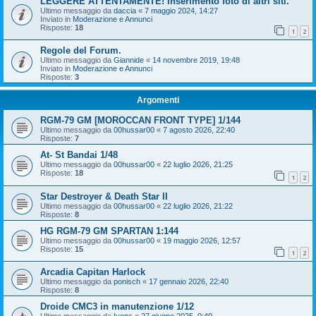
LEGGERE ATTENTAMENTE! Inserimento foto di altri siti.
Ultimo messaggio da
daccia
«
7 maggio 2024, 14:27
Inviato in
Moderazione e Annunci
Risposte:
18
1
2
Regole del Forum.
Ultimo messaggio da
Giannide
«
14 novembre 2019, 19:48
Inviato in
Moderazione e Annunci
Risposte:
3
Argomenti
RGM-79 GM [MOROCCAN FRONT TYPE] 1/144
Ultimo messaggio da
00hussar00
«
7 agosto 2026, 22:40
Risposte:
7
At- St Bandai 1/48
Ultimo messaggio da
00hussar00
«
22 luglio 2026, 21:25
Risposte:
18
1
2
Star Destroyer & Death Star II
Ultimo messaggio da
00hussar00
«
22 luglio 2026, 21:22
Risposte:
8
HG RGM-79 GM SPARTAN 1:144
Ultimo messaggio da
00hussar00
«
19 maggio 2026, 12:57
Risposte:
15
1
2
Arcadia Capitan Harlock
Ultimo messaggio da
ponisch
«
17 gennaio 2026, 22:40
Risposte:
8
Droide CMC3 in manutenzione 1/12