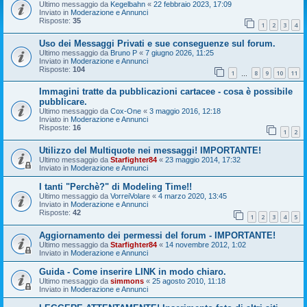
Ultimo messaggio da
Kegelbahn
«
22 febbraio 2023, 17:09
Inviato in
Moderazione e Annunci
Risposte:
35
1
2
3
4
Uso dei Messaggi Privati e sue conseguenze sul forum.
Ultimo messaggio da
Bruno P
«
7 giugno 2026, 11:25
Inviato in
Moderazione e Annunci
Risposte:
104
1
8
9
10
11
…
Immagini tratte da pubblicazioni cartacee - cosa è possibile
pubblicare.
Ultimo messaggio da
Cox-One
«
3 maggio 2016, 12:18
Inviato in
Moderazione e Annunci
Risposte:
16
1
2
Utilizzo del Multiquote nei messaggi! IMPORTANTE!
Ultimo messaggio da
Starfighter84
«
23 maggio 2014, 17:32
Inviato in
Moderazione e Annunci
I tanti "Perchè?" di Modeling Time!!
Ultimo messaggio da
VorreiVolare
«
4 marzo 2020, 13:45
Inviato in
Moderazione e Annunci
Risposte:
42
1
2
3
4
5
Aggiornamento dei permessi del forum - IMPORTANTE!
Ultimo messaggio da
Starfighter84
«
14 novembre 2012, 1:02
Inviato in
Moderazione e Annunci
Guida - Come inserire LINK in modo chiaro.
Ultimo messaggio da
simmons
«
25 agosto 2010, 11:18
Inviato in
Moderazione e Annunci