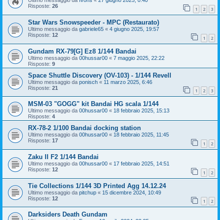
Ultimo messaggio da
Ivons
«
27 giugno 2025, 0:40
Risposte:
26
1
2
3
Star Wars Snowspeeder - MPC (Restaurato)
Ultimo messaggio da
gabriele65
«
4 giugno 2025, 19:57
Risposte:
12
1
2
Gundam RX-79[G] Ez8 1/144 Bandai
Ultimo messaggio da
00hussar00
«
7 maggio 2025, 22:22
Risposte:
9
Space Shuttle Discovery (OV-103) - 1/144 Revell
Ultimo messaggio da
ponisch
«
11 marzo 2025, 6:46
Risposte:
21
1
2
3
MSM-03 "GOGG" kit Bandai HG scala 1/144
Ultimo messaggio da
00hussar00
«
18 febbraio 2025, 15:13
Risposte:
4
RX-78-2 1/100 Bandai docking station
Ultimo messaggio da
00hussar00
«
18 febbraio 2025, 11:45
Risposte:
17
1
2
Zaku II F2 1/144 Bandai
Ultimo messaggio da
00hussar00
«
17 febbraio 2025, 14:51
Risposte:
12
1
2
Tie Collections 1/144 3D Printed Agg 14.12.24
Ultimo messaggio da
pitchup
«
15 dicembre 2024, 10:49
Risposte:
12
1
2
Darksiders Death Gundam