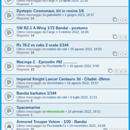
Ultimo messaggio da
Fargo
«
10 aprile 2024, 23:35
Risposte:
7
Dystopic Cosmonaut, kit in resina 1/6
Ultimo messaggio da
gabriele65
«
2 giugno 2023, 18:37
Risposte:
14
1
2
SW RZ-1 A-Wing 1/72 Bandai - postumo
Ultimo messaggio da
Fargo
«
9 ottobre 2022, 16:06
Risposte:
14
1
2
Rx 78-2 vs zaku 2 scala 1/144
Ultimo messaggio da
matteo da rold
«
29 agosto 2022, 18:50
Risposte:
15
1
2
Mazinga Z - Episodio #92 ............
Ultimo messaggio da
Picchiatello71
«
19 agosto 2022, 8:58
Risposte:
23
1
2
3
Imperial Knight Lancer Centauro 3d - Citadel -28mm
Ultimo messaggio da
VorreiVolare
«
16 agosto 2022, 15:57
Risposte:
7
Bandai barbatos 1/144
Ultimo messaggio da
matteo da rold
«
6 luglio 2022, 21:51
Risposte:
8
Spacemarine
Ultimo messaggio da
microciccio
«
16 gennaio 2022, 16:51
Risposte:
1
Armored Trooper Votom - 1/20 - Bandai
Ultimo messaggio da
Picchiatello71
«
24 novembre 2021, 14:08
Risposte:
31