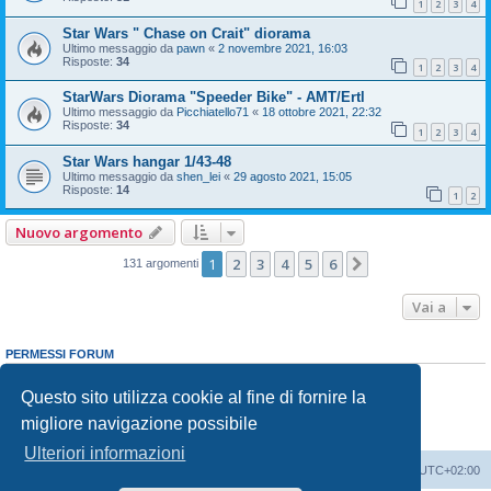
1
2
3
4
Star Wars " Chase on Crait" diorama
Ultimo messaggio da
pawn
«
2 novembre 2021, 16:03
Risposte:
34
1
2
3
4
StarWars Diorama "Speeder Bike" - AMT/Ertl
Ultimo messaggio da
Picchiatello71
«
18 ottobre 2021, 22:32
Risposte:
34
1
2
3
4
Star Wars hangar 1/43-48
Ultimo messaggio da
shen_lei
«
29 agosto 2021, 15:05
Risposte:
14
1
2
Nuovo argomento
1
2
3
4
5
6
Prossimo
131 argomenti
Vai a
PERMESSI FORUM
Non puoi
aprire nuovi argomenti
Non puoi
rispondere negli argomenti
Questo sito utilizza cookie al fine di fornire la
Non puoi
modificare i tuoi messaggi
migliore navigazione possibile
Non puoi
cancellare i tuoi messaggi
Non puoi
inviare allegati
Ulteriori informazioni
Indice
Contattaci
Cancella cookie
Tutti gli orari sono
UTC+02:00