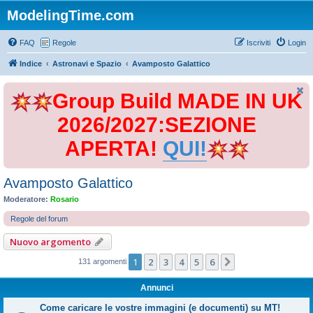
ModelingTime.com
FAQ
Regole
Iscriviti
Login
Indice
Astronavi e Spazio
Avamposto Galattico
Group Build MADE IN UK
2026/2027:SEZIONE
APERTA!
QUI!
Avamposto Galattico
Moderatore:
Rosario
Regole del forum
Nuovo argomento
1
2
3
4
5
6
Prossimo
131 argomenti
Annunci
Come caricare le vostre immagini (e documenti) su MT!