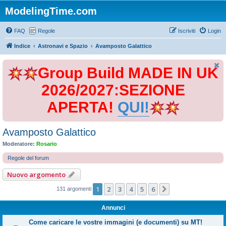
ModelingTime.com
FAQ
Regole
Iscriviti
Login
Indice
Astronavi e Spazio
Avamposto Galattico
Group Build MADE IN UK
2026/2027:SEZIONE
APERTA!
QUI!
Avamposto Galattico
Moderatore:
Rosario
Regole del forum
Nuovo argomento
1
2
3
4
5
6
Prossimo
131 argomenti
Annunci
Come caricare le vostre immagini (e documenti) su MT!