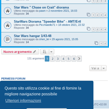
1
2
3
4
Star Wars " Chase on Crait" diorama
Ultimo messaggio da
pawn
«
2 novembre 2021, 16:03
Risposte:
34
1
2
3
4
StarWars Diorama "Speeder Bike" - AMT/Ertl
Ultimo messaggio da
Picchiatello71
«
18 ottobre 2021, 22:32
Risposte:
34
1
2
3
4
Star Wars hangar 1/43-48
Ultimo messaggio da
shen_lei
«
29 agosto 2021, 15:05
Risposte:
14
1
2
Nuovo argomento
1
2
3
4
5
6
Prossimo
131 argomenti
Vai a
PERMESSI FORUM
Non puoi
aprire nuovi argomenti
Non puoi
rispondere negli argomenti
Questo sito utilizza cookie al fine di fornire la
Non puoi
modificare i tuoi messaggi
migliore navigazione possibile
Non puoi
cancellare i tuoi messaggi
Non puoi
inviare allegati
Ulteriori informazioni
Indice
Contattaci
Cancella cookie
Tutti gli orari sono
UTC+02:00