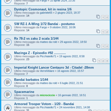
Ultimo messaggio da
Fargo
«
10 aprile 2024, 23:35
Risposte:
7
Dystopic Cosmonaut, kit in resina 1/6
Ultimo messaggio da
gabriele65
«
2 giugno 2023, 18:37
Risposte:
14
1
2
SW RZ-1 A-Wing 1/72 Bandai - postumo
Ultimo messaggio da
Fargo
«
9 ottobre 2022, 16:06
Risposte:
14
1
2
Rx 78-2 vs zaku 2 scala 1/144
Ultimo messaggio da
matteo da rold
«
29 agosto 2022, 18:50
Risposte:
15
1
2
Mazinga Z - Episodio #92 ............
Ultimo messaggio da
Picchiatello71
«
19 agosto 2022, 8:58
Risposte:
23
1
2
3
Imperial Knight Lancer Centauro 3d - Citadel -28mm
Ultimo messaggio da
VorreiVolare
«
16 agosto 2022, 15:57
Risposte:
7
Bandai barbatos 1/144
Ultimo messaggio da
matteo da rold
«
6 luglio 2022, 21:51
Risposte:
8
Spacemarine
Ultimo messaggio da
microciccio
«
16 gennaio 2022, 16:51
Risposte:
1
Armored Trooper Votom - 1/20 - Bandai
Ultimo messaggio da
Picchiatello71
«
24 novembre 2021, 14:08
Risposte:
31