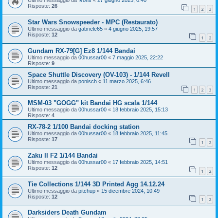
Ultimo messaggio da
Ivons
«
27 giugno 2025, 0:40
Risposte:
26
1
2
3
Star Wars Snowspeeder - MPC (Restaurato)
Ultimo messaggio da
gabriele65
«
4 giugno 2025, 19:57
Risposte:
12
1
2
Gundam RX-79[G] Ez8 1/144 Bandai
Ultimo messaggio da
00hussar00
«
7 maggio 2025, 22:22
Risposte:
9
Space Shuttle Discovery (OV-103) - 1/144 Revell
Ultimo messaggio da
ponisch
«
11 marzo 2025, 6:46
Risposte:
21
1
2
3
MSM-03 "GOGG" kit Bandai HG scala 1/144
Ultimo messaggio da
00hussar00
«
18 febbraio 2025, 15:13
Risposte:
4
RX-78-2 1/100 Bandai docking station
Ultimo messaggio da
00hussar00
«
18 febbraio 2025, 11:45
Risposte:
17
1
2
Zaku II F2 1/144 Bandai
Ultimo messaggio da
00hussar00
«
17 febbraio 2025, 14:51
Risposte:
12
1
2
Tie Collections 1/144 3D Printed Agg 14.12.24
Ultimo messaggio da
pitchup
«
15 dicembre 2024, 10:49
Risposte:
12
1
2
Darksiders Death Gundam