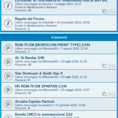
LEGGERE ATTENTAMENTE! Inserimento foto di altri siti.
Ultimo messaggio da
daccia
«
7 maggio 2024, 14:27
Inviato in
Moderazione e Annunci
Risposte:
18
1
2
Regole del Forum.
Ultimo messaggio da
Giannide
«
14 novembre 2019, 19:48
Inviato in
Moderazione e Annunci
Risposte:
3
Argomenti
RGM-79 GM [MOROCCAN FRONT TYPE] 1/144
Ultimo messaggio da
00hussar00
«
7 agosto 2026, 22:40
Risposte:
7
At- St Bandai 1/48
Ultimo messaggio da
00hussar00
«
22 luglio 2026, 21:25
Risposte:
18
1
2
Star Destroyer & Death Star II
Ultimo messaggio da
00hussar00
«
22 luglio 2026, 21:22
Risposte:
8
HG RGM-79 GM SPARTAN 1:144
Ultimo messaggio da
00hussar00
«
19 maggio 2026, 12:57
Risposte:
15
1
2
Arcadia Capitan Harlock
Ultimo messaggio da
ponisch
«
17 gennaio 2026, 22:40
Risposte:
8
Droide CMC3 in manutenzione 1/12