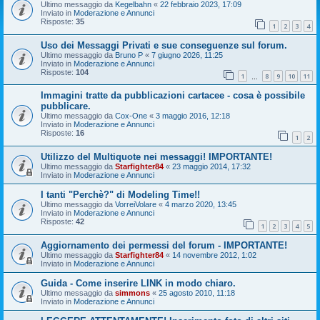
Ultimo messaggio da
Kegelbahn
«
22 febbraio 2023, 17:09
Inviato in
Moderazione e Annunci
Risposte:
35
1
2
3
4
Uso dei Messaggi Privati e sue conseguenze sul forum.
Ultimo messaggio da
Bruno P
«
7 giugno 2026, 11:25
Inviato in
Moderazione e Annunci
Risposte:
104
1
8
9
10
11
…
Immagini tratte da pubblicazioni cartacee - cosa è possibile
pubblicare.
Ultimo messaggio da
Cox-One
«
3 maggio 2016, 12:18
Inviato in
Moderazione e Annunci
Risposte:
16
1
2
Utilizzo del Multiquote nei messaggi! IMPORTANTE!
Ultimo messaggio da
Starfighter84
«
23 maggio 2014, 17:32
Inviato in
Moderazione e Annunci
I tanti "Perchè?" di Modeling Time!!
Ultimo messaggio da
VorreiVolare
«
4 marzo 2020, 13:45
Inviato in
Moderazione e Annunci
Risposte:
42
1
2
3
4
5
Aggiornamento dei permessi del forum - IMPORTANTE!
Ultimo messaggio da
Starfighter84
«
14 novembre 2012, 1:02
Inviato in
Moderazione e Annunci
Guida - Come inserire LINK in modo chiaro.
Ultimo messaggio da
simmons
«
25 agosto 2010, 11:18
Inviato in
Moderazione e Annunci