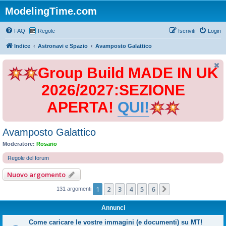
ModelingTime.com
FAQ
Regole
Iscriviti
Login
Indice
Astronavi e Spazio
Avamposto Galattico
Group Build MADE IN UK
2026/2027:SEZIONE
APERTA!
QUI!
Avamposto Galattico
Moderatore:
Rosario
Regole del forum
Nuovo argomento
1
2
3
4
5
6
Prossimo
131 argomenti
Annunci
Come caricare le vostre immagini (e documenti) su MT!