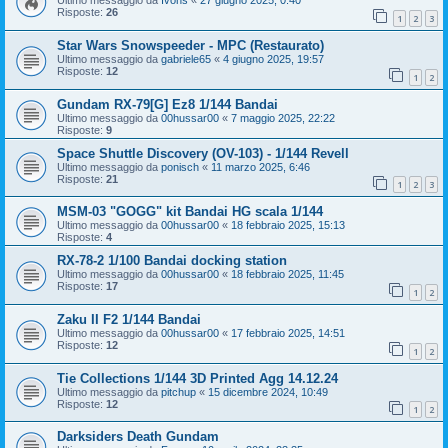
Ultimo messaggio da
Ivons
«
27 giugno 2025, 0:40
Risposte:
26
1
2
3
Star Wars Snowspeeder - MPC (Restaurato)
Ultimo messaggio da
gabriele65
«
4 giugno 2025, 19:57
Risposte:
12
1
2
Gundam RX-79[G] Ez8 1/144 Bandai
Ultimo messaggio da
00hussar00
«
7 maggio 2025, 22:22
Risposte:
9
Space Shuttle Discovery (OV-103) - 1/144 Revell
Ultimo messaggio da
ponisch
«
11 marzo 2025, 6:46
Risposte:
21
1
2
3
MSM-03 "GOGG" kit Bandai HG scala 1/144
Ultimo messaggio da
00hussar00
«
18 febbraio 2025, 15:13
Risposte:
4
RX-78-2 1/100 Bandai docking station
Ultimo messaggio da
00hussar00
«
18 febbraio 2025, 11:45
Risposte:
17
1
2
Zaku II F2 1/144 Bandai
Ultimo messaggio da
00hussar00
«
17 febbraio 2025, 14:51
Risposte:
12
1
2
Tie Collections 1/144 3D Printed Agg 14.12.24
Ultimo messaggio da
pitchup
«
15 dicembre 2024, 10:49
Risposte:
12
1
2
Darksiders Death Gundam