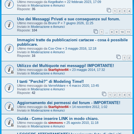
Ultimo messaggio da
Kegelbahn
«
22 febbraio 2023, 17:09
Inviato in
Moderazione e Annunci
Risposte:
35
1
2
3
4
Uso dei Messaggi Privati e sue conseguenze sul forum.
Ultimo messaggio da
Bruno P
«
7 giugno 2026, 11:25
Inviato in
Moderazione e Annunci
Risposte:
104
1
8
9
10
11
…
Immagini tratte da pubblicazioni cartacee - cosa è possibile
pubblicare.
Ultimo messaggio da
Cox-One
«
3 maggio 2016, 12:18
Inviato in
Moderazione e Annunci
Risposte:
16
1
2
Utilizzo del Multiquote nei messaggi! IMPORTANTE!
Ultimo messaggio da
Starfighter84
«
23 maggio 2014, 17:32
Inviato in
Moderazione e Annunci
I tanti "Perchè?" di Modeling Time!!
Ultimo messaggio da
VorreiVolare
«
4 marzo 2020, 13:45
Inviato in
Moderazione e Annunci
Risposte:
42
1
2
3
4
5
Aggiornamento dei permessi del forum - IMPORTANTE!
Ultimo messaggio da
Starfighter84
«
14 novembre 2012, 1:02
Inviato in
Moderazione e Annunci
Guida - Come inserire LINK in modo chiaro.
Ultimo messaggio da
simmons
«
25 agosto 2010, 11:18
Inviato in
Moderazione e Annunci