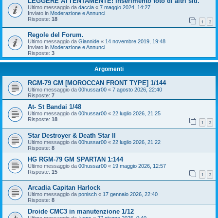
LEGGERE ATTENTAMENTE! Inserimento foto di altri siti.
Ultimo messaggio da
daccia
«
7 maggio 2024, 14:27
Inviato in
Moderazione e Annunci
Risposte:
18
1
2
Regole del Forum.
Ultimo messaggio da
Giannide
«
14 novembre 2019, 19:48
Inviato in
Moderazione e Annunci
Risposte:
3
Argomenti
RGM-79 GM [MOROCCAN FRONT TYPE] 1/144
Ultimo messaggio da
00hussar00
«
7 agosto 2026, 22:40
Risposte:
7
At- St Bandai 1/48
Ultimo messaggio da
00hussar00
«
22 luglio 2026, 21:25
Risposte:
18
1
2
Star Destroyer & Death Star II
Ultimo messaggio da
00hussar00
«
22 luglio 2026, 21:22
Risposte:
8
HG RGM-79 GM SPARTAN 1:144
Ultimo messaggio da
00hussar00
«
19 maggio 2026, 12:57
Risposte:
15
1
2
Arcadia Capitan Harlock
Ultimo messaggio da
ponisch
«
17 gennaio 2026, 22:40
Risposte:
8
Droide CMC3 in manutenzione 1/12