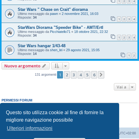
1
2
3
4
Star Wars " Chase on Crait" diorama
Ultimo messaggio da
pawn
«
2 novembre 2021, 16:03
Risposte:
34
1
2
3
4
StarWars Diorama "Speeder Bike" - AMT/Ertl
Ultimo messaggio da
Picchiatello71
«
18 ottobre 2021, 22:32
Risposte:
34
1
2
3
4
Star Wars hangar 1/43-48
Ultimo messaggio da
shen_lei
«
29 agosto 2021, 15:05
Risposte:
14
1
2
Nuovo argomento
1
2
3
4
5
6
Prossimo
131 argomenti
Vai a
PERMESSI FORUM
Non puoi
aprire nuovi argomenti
Non puoi
rispondere negli argomenti
Questo sito utilizza cookie al fine di fornire la
Non puoi
modificare i tuoi messaggi
migliore navigazione possibile
Non puoi
cancellare i tuoi messaggi
Non puoi
inviare allegati
Ulteriori informazioni
Indice
Contattaci
Cancella cookie
Tutti gli orari sono
UTC+02:00