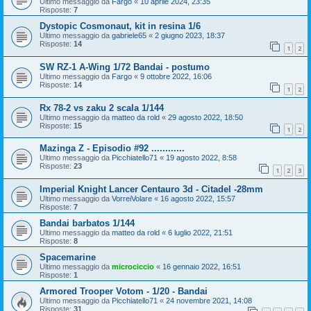
Ultimo messaggio da
Fargo
«
10 aprile 2024, 23:35
Risposte:
7
Dystopic Cosmonaut, kit in resina 1/6
Ultimo messaggio da
gabriele65
«
2 giugno 2023, 18:37
Risposte:
14
1
2
SW RZ-1 A-Wing 1/72 Bandai - postumo
Ultimo messaggio da
Fargo
«
9 ottobre 2022, 16:06
Risposte:
14
1
2
Rx 78-2 vs zaku 2 scala 1/144
Ultimo messaggio da
matteo da rold
«
29 agosto 2022, 18:50
Risposte:
15
1
2
Mazinga Z - Episodio #92 ............
Ultimo messaggio da
Picchiatello71
«
19 agosto 2022, 8:58
Risposte:
23
1
2
3
Imperial Knight Lancer Centauro 3d - Citadel -28mm
Ultimo messaggio da
VorreiVolare
«
16 agosto 2022, 15:57
Risposte:
7
Bandai barbatos 1/144
Ultimo messaggio da
matteo da rold
«
6 luglio 2022, 21:51
Risposte:
8
Spacemarine
Ultimo messaggio da
microciccio
«
16 gennaio 2022, 16:51
Risposte:
1
Armored Trooper Votom - 1/20 - Bandai
Ultimo messaggio da
Picchiatello71
«
24 novembre 2021, 14:08
Risposte:
31