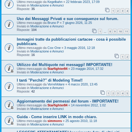
Ultimo messaggio da
Kegelbahn
«
22 febbraio 2023, 17:09
Inviato in
Moderazione e Annunci
Risposte:
35
1
2
3
4
Uso dei Messaggi Privati e sue conseguenze sul forum.
Ultimo messaggio da
Bruno P
«
7 giugno 2026, 11:25
Inviato in
Moderazione e Annunci
Risposte:
104
1
8
9
10
11
…
Immagini tratte da pubblicazioni cartacee - cosa è possibile
pubblicare.
Ultimo messaggio da
Cox-One
«
3 maggio 2016, 12:18
Inviato in
Moderazione e Annunci
Risposte:
16
1
2
Utilizzo del Multiquote nei messaggi! IMPORTANTE!
Ultimo messaggio da
Starfighter84
«
23 maggio 2014, 17:32
Inviato in
Moderazione e Annunci
I tanti "Perchè?" di Modeling Time!!
Ultimo messaggio da
VorreiVolare
«
4 marzo 2020, 13:45
Inviato in
Moderazione e Annunci
Risposte:
42
1
2
3
4
5
Aggiornamento dei permessi del forum - IMPORTANTE!
Ultimo messaggio da
Starfighter84
«
14 novembre 2012, 1:02
Inviato in
Moderazione e Annunci
Guida - Come inserire LINK in modo chiaro.
Ultimo messaggio da
simmons
«
25 agosto 2010, 11:18
Inviato in
Moderazione e Annunci