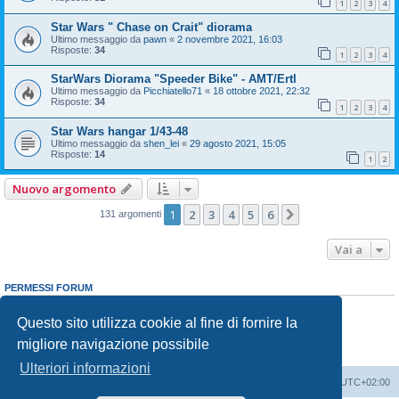
1
2
3
4
Star Wars " Chase on Crait" diorama
Ultimo messaggio da
pawn
«
2 novembre 2021, 16:03
Risposte:
34
1
2
3
4
StarWars Diorama "Speeder Bike" - AMT/Ertl
Ultimo messaggio da
Picchiatello71
«
18 ottobre 2021, 22:32
Risposte:
34
1
2
3
4
Star Wars hangar 1/43-48
Ultimo messaggio da
shen_lei
«
29 agosto 2021, 15:05
Risposte:
14
1
2
Nuovo argomento
1
2
3
4
5
6
Prossimo
131 argomenti
Vai a
PERMESSI FORUM
Non puoi
aprire nuovi argomenti
Non puoi
rispondere negli argomenti
Questo sito utilizza cookie al fine di fornire la
Non puoi
modificare i tuoi messaggi
migliore navigazione possibile
Non puoi
cancellare i tuoi messaggi
Non puoi
inviare allegati
Ulteriori informazioni
Indice
Contattaci
Cancella cookie
Tutti gli orari sono
UTC+02:00