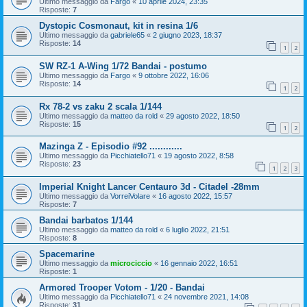
Ultimo messaggio da
Fargo
«
10 aprile 2024, 23:35
Risposte:
7
Dystopic Cosmonaut, kit in resina 1/6
Ultimo messaggio da
gabriele65
«
2 giugno 2023, 18:37
Risposte:
14
1
2
SW RZ-1 A-Wing 1/72 Bandai - postumo
Ultimo messaggio da
Fargo
«
9 ottobre 2022, 16:06
Risposte:
14
1
2
Rx 78-2 vs zaku 2 scala 1/144
Ultimo messaggio da
matteo da rold
«
29 agosto 2022, 18:50
Risposte:
15
1
2
Mazinga Z - Episodio #92 ............
Ultimo messaggio da
Picchiatello71
«
19 agosto 2022, 8:58
Risposte:
23
1
2
3
Imperial Knight Lancer Centauro 3d - Citadel -28mm
Ultimo messaggio da
VorreiVolare
«
16 agosto 2022, 15:57
Risposte:
7
Bandai barbatos 1/144
Ultimo messaggio da
matteo da rold
«
6 luglio 2022, 21:51
Risposte:
8
Spacemarine
Ultimo messaggio da
microciccio
«
16 gennaio 2022, 16:51
Risposte:
1
Armored Trooper Votom - 1/20 - Bandai
Ultimo messaggio da
Picchiatello71
«
24 novembre 2021, 14:08
Risposte:
31