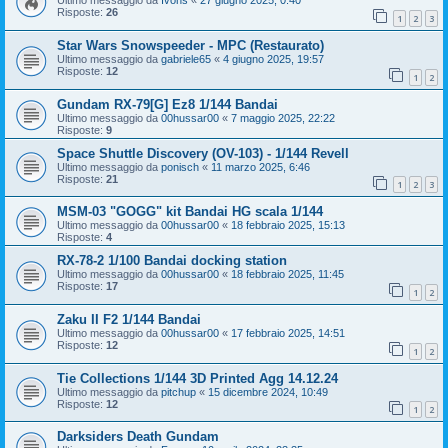
Ultimo messaggio da
Ivons
«
27 giugno 2025, 0:40
Risposte:
26
1
2
3
Star Wars Snowspeeder - MPC (Restaurato)
Ultimo messaggio da
gabriele65
«
4 giugno 2025, 19:57
Risposte:
12
1
2
Gundam RX-79[G] Ez8 1/144 Bandai
Ultimo messaggio da
00hussar00
«
7 maggio 2025, 22:22
Risposte:
9
Space Shuttle Discovery (OV-103) - 1/144 Revell
Ultimo messaggio da
ponisch
«
11 marzo 2025, 6:46
Risposte:
21
1
2
3
MSM-03 "GOGG" kit Bandai HG scala 1/144
Ultimo messaggio da
00hussar00
«
18 febbraio 2025, 15:13
Risposte:
4
RX-78-2 1/100 Bandai docking station
Ultimo messaggio da
00hussar00
«
18 febbraio 2025, 11:45
Risposte:
17
1
2
Zaku II F2 1/144 Bandai
Ultimo messaggio da
00hussar00
«
17 febbraio 2025, 14:51
Risposte:
12
1
2
Tie Collections 1/144 3D Printed Agg 14.12.24
Ultimo messaggio da
pitchup
«
15 dicembre 2024, 10:49
Risposte:
12
1
2
Darksiders Death Gundam