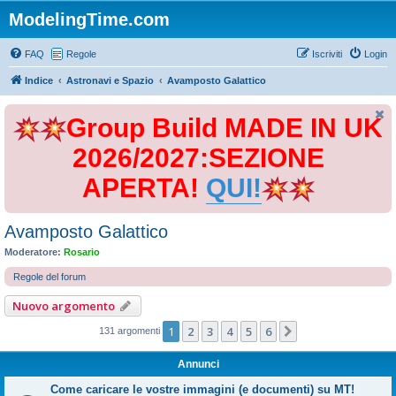
ModelingTime.com
FAQ
Regole
Iscriviti
Login
Indice
Astronavi e Spazio
Avamposto Galattico
Group Build MADE IN UK
2026/2027:SEZIONE
APERTA!
QUI!
Avamposto Galattico
Moderatore:
Rosario
Regole del forum
Nuovo argomento
1
2
3
4
5
6
Prossimo
131 argomenti
Annunci
Come caricare le vostre immagini (e documenti) su MT!