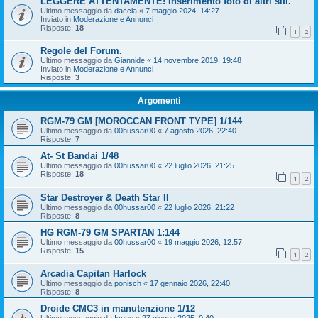
LEGGERE ATTENTAMENTE! Inserimento foto di altri siti.
Ultimo messaggio da
daccia
«
7 maggio 2024, 14:27
Inviato in
Moderazione e Annunci
Risposte:
18
1
2
Regole del Forum.
Ultimo messaggio da
Giannide
«
14 novembre 2019, 19:48
Inviato in
Moderazione e Annunci
Risposte:
3
Argomenti
RGM-79 GM [MOROCCAN FRONT TYPE] 1/144
Ultimo messaggio da
00hussar00
«
7 agosto 2026, 22:40
Risposte:
7
At- St Bandai 1/48
Ultimo messaggio da
00hussar00
«
22 luglio 2026, 21:25
Risposte:
18
1
2
Star Destroyer & Death Star II
Ultimo messaggio da
00hussar00
«
22 luglio 2026, 21:22
Risposte:
8
HG RGM-79 GM SPARTAN 1:144
Ultimo messaggio da
00hussar00
«
19 maggio 2026, 12:57
Risposte:
15
1
2
Arcadia Capitan Harlock
Ultimo messaggio da
ponisch
«
17 gennaio 2026, 22:40
Risposte:
8
Droide CMC3 in manutenzione 1/12