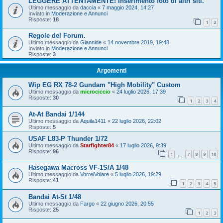
LEGGERE ATTENTAMENTE! Inserimento foto di altri siti.
Ultimo messaggio da
daccia
«
7 maggio 2024, 14:27
Inviato in
Moderazione e Annunci
Risposte:
18
1
2
Regole del Forum.
Ultimo messaggio da
Giannide
«
14 novembre 2019, 19:48
Inviato in
Moderazione e Annunci
Risposte:
3
Argomenti
Wip EG RX 78-2 Gundam "High Mobility" Custom
Ultimo messaggio da
microciccio
«
24 luglio 2026, 17:39
Risposte:
30
1
2
3
4
At-At Bandai 1/144
Ultimo messaggio da
Aquila1411
«
22 luglio 2026, 22:02
Risposte:
5
USAF L83-P Thunder 1/72
Ultimo messaggio da
Starfighter84
«
17 luglio 2026, 9:39
Risposte:
96
1
7
8
9
10
…
Hasegawa Macross VF-1S/A 1/48
Ultimo messaggio da
VorreiVolare
«
5 luglio 2026, 19:29
Risposte:
41
1
2
3
4
5
Bandai At-St 1/48
Ultimo messaggio da
Fargo
«
22 giugno 2026, 20:55
Risposte:
25
1
2
3