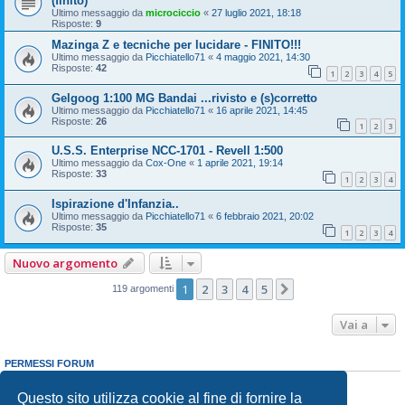
(finito)
Ultimo messaggio da
microciccio
«
27 luglio 2021, 18:18
Risposte:
9
Mazinga Z e tecniche per lucidare - FINITO!!!
Ultimo messaggio da
Picchiatello71
«
4 maggio 2021, 14:30
Risposte:
42
1
2
3
4
5
Gelgoog 1:100 MG Bandai ...rivisto e (s)corretto
Ultimo messaggio da
Picchiatello71
«
16 aprile 2021, 14:45
Risposte:
26
1
2
3
U.S.S. Enterprise NCC-1701 - Revell 1:500
Ultimo messaggio da
Cox-One
«
1 aprile 2021, 19:14
Risposte:
33
1
2
3
4
Ispirazione d'Infanzia..
Ultimo messaggio da
Picchiatello71
«
6 febbraio 2021, 20:02
Risposte:
35
1
2
3
4
Nuovo argomento
1
2
3
4
5
Prossimo
119 argomenti
Vai a
PERMESSI FORUM
Non puoi
aprire nuovi argomenti
Non puoi
rispondere negli argomenti
Questo sito utilizza cookie al fine di fornire la