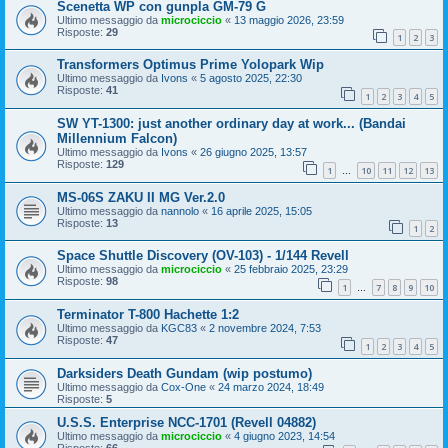
Scenetta WP con gunpla GM-79 G
Ultimo messaggio da
microciccio
«
13 maggio 2026, 23:59
Risposte:
29
1
2
3
Transformers Optimus Prime Yolopark Wip
Ultimo messaggio da
Ivons
«
5 agosto 2025, 22:30
Risposte:
41
1
2
3
4
5
SW YT-1300: just another ordinary day at work... (Bandai
Millennium Falcon)
Ultimo messaggio da
Ivons
«
26 giugno 2025, 13:57
Risposte:
129
1
10
11
12
13
…
MS-06S ZAKU II MG Ver.2.0
Ultimo messaggio da
nannolo
«
16 aprile 2025, 15:05
Risposte:
13
1
2
Space Shuttle Discovery (OV-103) - 1/144 Revell
Ultimo messaggio da
microciccio
«
25 febbraio 2025, 23:29
Risposte:
98
1
7
8
9
10
…
Terminator T-800 Hachette 1:2
Ultimo messaggio da
KGC83
«
2 novembre 2024, 7:53
Risposte:
47
1
2
3
4
5
Darksiders Death Gundam (wip postumo)
Ultimo messaggio da
Cox-One
«
24 marzo 2024, 18:49
Risposte:
5
U.S.S. Enterprise NCC-1701 (Revell 04882)
Ultimo messaggio da
microciccio
«
4 giugno 2023, 14:54
Risposte:
66