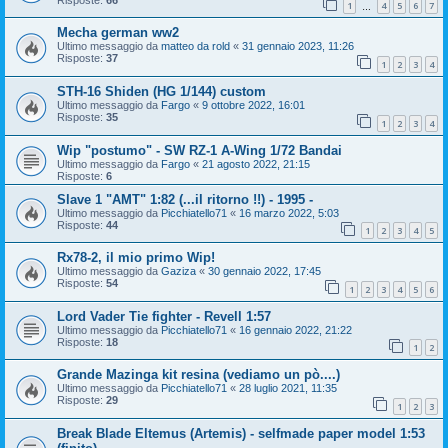
1
4
5
6
7
…
Mecha german ww2
Ultimo messaggio da
matteo da rold
«
31 gennaio 2023, 11:26
Risposte:
37
1
2
3
4
STH-16 Shiden (HG 1/144) custom
Ultimo messaggio da
Fargo
«
9 ottobre 2022, 16:01
Risposte:
35
1
2
3
4
Wip "postumo" - SW RZ-1 A-Wing 1/72 Bandai
Ultimo messaggio da
Fargo
«
21 agosto 2022, 21:15
Risposte:
6
Slave 1 "AMT" 1:82 (...il ritorno !!) - 1995 -
Ultimo messaggio da
Picchiatello71
«
16 marzo 2022, 5:03
Risposte:
44
1
2
3
4
5
Rx78-2, il mio primo Wip!
Ultimo messaggio da
Gaziza
«
30 gennaio 2022, 17:45
Risposte:
54
1
2
3
4
5
6
Lord Vader Tie fighter - Revell 1:57
Ultimo messaggio da
Picchiatello71
«
16 gennaio 2022, 21:22
Risposte:
18
1
2
Grande Mazinga kit resina (vediamo un pò....)
Ultimo messaggio da
Picchiatello71
«
28 luglio 2021, 11:35
Risposte:
29
1
2
3
Break Blade Eltemus (Artemis) - selfmade paper model 1:53