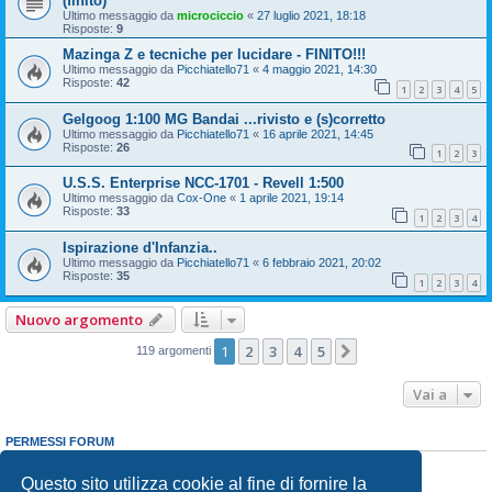
(finito)
Ultimo messaggio da
microciccio
«
27 luglio 2021, 18:18
Risposte:
9
Mazinga Z e tecniche per lucidare - FINITO!!!
Ultimo messaggio da
Picchiatello71
«
4 maggio 2021, 14:30
Risposte:
42
1
2
3
4
5
Gelgoog 1:100 MG Bandai ...rivisto e (s)corretto
Ultimo messaggio da
Picchiatello71
«
16 aprile 2021, 14:45
Risposte:
26
1
2
3
U.S.S. Enterprise NCC-1701 - Revell 1:500
Ultimo messaggio da
Cox-One
«
1 aprile 2021, 19:14
Risposte:
33
1
2
3
4
Ispirazione d'Infanzia..
Ultimo messaggio da
Picchiatello71
«
6 febbraio 2021, 20:02
Risposte:
35
1
2
3
4
Nuovo argomento
1
2
3
4
5
Prossimo
119 argomenti
Vai a
PERMESSI FORUM
Non puoi
aprire nuovi argomenti
Non puoi
rispondere negli argomenti
Questo sito utilizza cookie al fine di fornire la