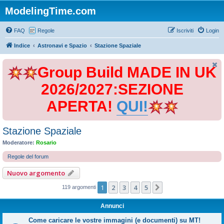
ModelingTime.com
FAQ
Regole
Iscriviti
Login
Indice
Astronavi e Spazio
Stazione Spaziale
Group Build MADE IN UK
2026/2027:SEZIONE
APERTA!
QUI!
Stazione Spaziale
Moderatore:
Rosario
Regole del forum
Nuovo argomento
1
2
3
4
5
Prossimo
119 argomenti
Annunci
Come caricare le vostre immagini (e documenti) su MT!