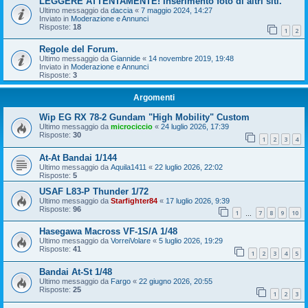
LEGGERE ATTENTAMENTE! Inserimento foto di altri siti.
Ultimo messaggio da
daccia
«
7 maggio 2024, 14:27
Inviato in
Moderazione e Annunci
Risposte:
18
1
2
Regole del Forum.
Ultimo messaggio da
Giannide
«
14 novembre 2019, 19:48
Inviato in
Moderazione e Annunci
Risposte:
3
Argomenti
Wip EG RX 78-2 Gundam "High Mobility" Custom
Ultimo messaggio da
microciccio
«
24 luglio 2026, 17:39
Risposte:
30
1
2
3
4
At-At Bandai 1/144
Ultimo messaggio da
Aquila1411
«
22 luglio 2026, 22:02
Risposte:
5
USAF L83-P Thunder 1/72
Ultimo messaggio da
Starfighter84
«
17 luglio 2026, 9:39
Risposte:
96
1
7
8
9
10
…
Hasegawa Macross VF-1S/A 1/48
Ultimo messaggio da
VorreiVolare
«
5 luglio 2026, 19:29
Risposte:
41
1
2
3
4
5
Bandai At-St 1/48
Ultimo messaggio da
Fargo
«
22 giugno 2026, 20:55
Risposte:
25
1
2
3