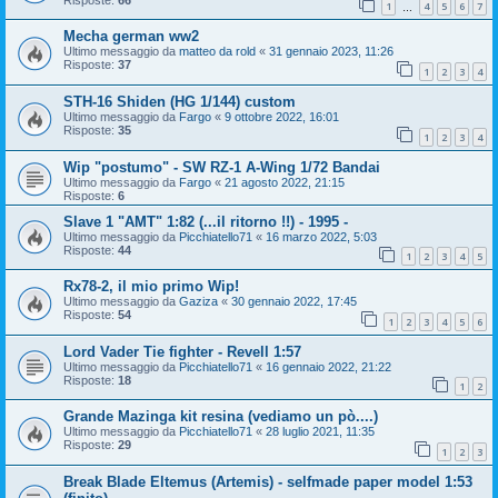
1
4
5
6
7
…
Mecha german ww2
Ultimo messaggio da
matteo da rold
«
31 gennaio 2023, 11:26
Risposte:
37
1
2
3
4
STH-16 Shiden (HG 1/144) custom
Ultimo messaggio da
Fargo
«
9 ottobre 2022, 16:01
Risposte:
35
1
2
3
4
Wip "postumo" - SW RZ-1 A-Wing 1/72 Bandai
Ultimo messaggio da
Fargo
«
21 agosto 2022, 21:15
Risposte:
6
Slave 1 "AMT" 1:82 (...il ritorno !!) - 1995 -
Ultimo messaggio da
Picchiatello71
«
16 marzo 2022, 5:03
Risposte:
44
1
2
3
4
5
Rx78-2, il mio primo Wip!
Ultimo messaggio da
Gaziza
«
30 gennaio 2022, 17:45
Risposte:
54
1
2
3
4
5
6
Lord Vader Tie fighter - Revell 1:57
Ultimo messaggio da
Picchiatello71
«
16 gennaio 2022, 21:22
Risposte:
18
1
2
Grande Mazinga kit resina (vediamo un pò....)
Ultimo messaggio da
Picchiatello71
«
28 luglio 2021, 11:35
Risposte:
29
1
2
3
Break Blade Eltemus (Artemis) - selfmade paper model 1:53