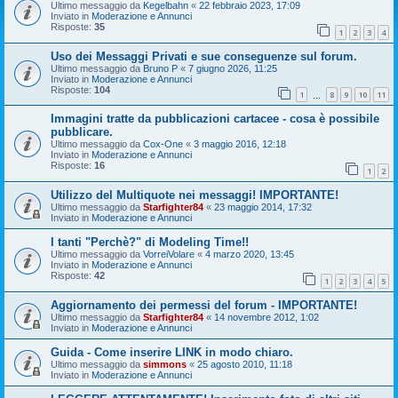
Ultimo messaggio da
Kegelbahn
«
22 febbraio 2023, 17:09
Inviato in
Moderazione e Annunci
Risposte:
35
1
2
3
4
Uso dei Messaggi Privati e sue conseguenze sul forum.
Ultimo messaggio da
Bruno P
«
7 giugno 2026, 11:25
Inviato in
Moderazione e Annunci
Risposte:
104
1
8
9
10
11
…
Immagini tratte da pubblicazioni cartacee - cosa è possibile
pubblicare.
Ultimo messaggio da
Cox-One
«
3 maggio 2016, 12:18
Inviato in
Moderazione e Annunci
Risposte:
16
1
2
Utilizzo del Multiquote nei messaggi! IMPORTANTE!
Ultimo messaggio da
Starfighter84
«
23 maggio 2014, 17:32
Inviato in
Moderazione e Annunci
I tanti "Perchè?" di Modeling Time!!
Ultimo messaggio da
VorreiVolare
«
4 marzo 2020, 13:45
Inviato in
Moderazione e Annunci
Risposte:
42
1
2
3
4
5
Aggiornamento dei permessi del forum - IMPORTANTE!
Ultimo messaggio da
Starfighter84
«
14 novembre 2012, 1:02
Inviato in
Moderazione e Annunci
Guida - Come inserire LINK in modo chiaro.
Ultimo messaggio da
simmons
«
25 agosto 2010, 11:18
Inviato in
Moderazione e Annunci