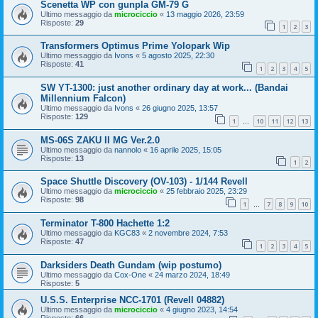
Scenetta WP con gunpla GM-79 G
Ultimo messaggio da
microciccio
«
13 maggio 2026, 23:59
Risposte:
29
1
2
3
Transformers Optimus Prime Yolopark Wip
Ultimo messaggio da
Ivons
«
5 agosto 2025, 22:30
Risposte:
41
1
2
3
4
5
SW YT-1300: just another ordinary day at work... (Bandai
Millennium Falcon)
Ultimo messaggio da
Ivons
«
26 giugno 2025, 13:57
Risposte:
129
1
10
11
12
13
…
MS-06S ZAKU II MG Ver.2.0
Ultimo messaggio da
nannolo
«
16 aprile 2025, 15:05
Risposte:
13
1
2
Space Shuttle Discovery (OV-103) - 1/144 Revell
Ultimo messaggio da
microciccio
«
25 febbraio 2025, 23:29
Risposte:
98
1
7
8
9
10
…
Terminator T-800 Hachette 1:2
Ultimo messaggio da
KGC83
«
2 novembre 2024, 7:53
Risposte:
47
1
2
3
4
5
Darksiders Death Gundam (wip postumo)
Ultimo messaggio da
Cox-One
«
24 marzo 2024, 18:49
Risposte:
5
U.S.S. Enterprise NCC-1701 (Revell 04882)
Ultimo messaggio da
microciccio
«
4 giugno 2023, 14:54
Risposte:
66