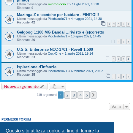
(finito)
Ultimo messaggio da
microciccio
«
27 luglio 2021, 18:18
Risposte:
9
Mazinga Z e tecniche per lucidare - FINITO!!!
Ultimo messaggio da
Picchiatello71
«
4 maggio 2021, 14:30
Risposte:
42
1
2
3
4
5
Gelgoog 1:100 MG Bandai ...rivisto e (s)corretto
Ultimo messaggio da
Picchiatello71
«
16 aprile 2021, 14:45
Risposte:
26
1
2
3
U.S.S. Enterprise NCC-1701 - Revell 1:500
Ultimo messaggio da
Cox-One
«
1 aprile 2021, 19:14
Risposte:
33
1
2
3
4
Ispirazione d'Infanzia..
Ultimo messaggio da
Picchiatello71
«
6 febbraio 2021, 20:02
Risposte:
35
1
2
3
4
Nuovo argomento
1
2
3
4
5
Prossimo
119 argomenti
Vai a
PERMESSI FORUM
Non puoi
aprire nuovi argomenti
Non puoi
rispondere negli argomenti
Questo sito utilizza cookie al fine di fornire la