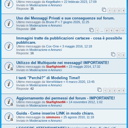
Ultimo messaggio da
Kegelbahn
«
22 febbraio 2023, 17:09
Inviato in
Moderazione e Annunci
Risposte:
35
1
2
3
4
Uso dei Messaggi Privati e sue conseguenze sul forum.
Ultimo messaggio da
Bruno P
«
7 giugno 2026, 11:25
Inviato in
Moderazione e Annunci
Risposte:
104
1
8
9
10
11
…
Immagini tratte da pubblicazioni cartacee - cosa è possibile
pubblicare.
Ultimo messaggio da
Cox-One
«
3 maggio 2016, 12:18
Inviato in
Moderazione e Annunci
Risposte:
16
1
2
Utilizzo del Multiquote nei messaggi! IMPORTANTE!
Ultimo messaggio da
Starfighter84
«
23 maggio 2014, 17:32
Inviato in
Moderazione e Annunci
I tanti "Perchè?" di Modeling Time!!
Ultimo messaggio da
VorreiVolare
«
4 marzo 2020, 13:45
Inviato in
Moderazione e Annunci
Risposte:
42
1
2
3
4
5
Aggiornamento dei permessi del forum - IMPORTANTE!
Ultimo messaggio da
Starfighter84
«
14 novembre 2012, 1:02
Inviato in
Moderazione e Annunci
Guida - Come inserire LINK in modo chiaro.
Ultimo messaggio da
simmons
«
25 agosto 2010, 11:18
Inviato in
Moderazione e Annunci