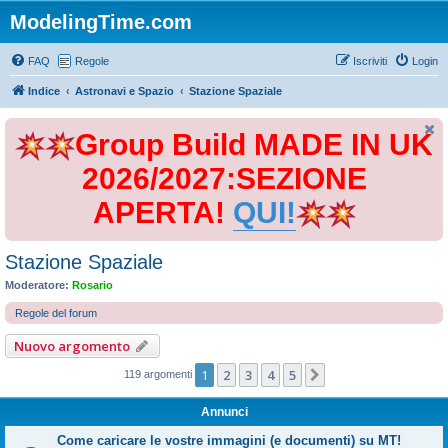
ModelingTime.com
FAQ
Regole
Iscriviti
Login
Indice
Astronavi e Spazio
Stazione Spaziale
Group Build MADE IN UK
2026/2027:SEZIONE
APERTA!
QUI!
Stazione Spaziale
Moderatore:
Rosario
Regole del forum
Nuovo argomento
1
2
3
4
5
Prossimo
119 argomenti
Annunci
Come caricare le vostre immagini (e documenti) su MT!