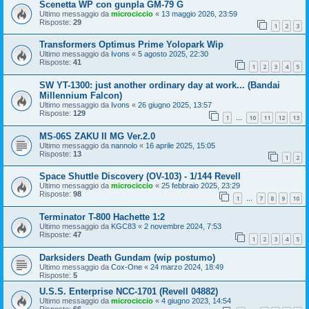
Scenetta WP con gunpla GM-79 G
Ultimo messaggio da
microciccio
«
13 maggio 2026, 23:59
Risposte:
29
1
2
3
Transformers Optimus Prime Yolopark Wip
Ultimo messaggio da
Ivons
«
5 agosto 2025, 22:30
Risposte:
41
1
2
3
4
5
SW YT-1300: just another ordinary day at work... (Bandai
Millennium Falcon)
Ultimo messaggio da
Ivons
«
26 giugno 2025, 13:57
Risposte:
129
1
10
11
12
13
…
MS-06S ZAKU II MG Ver.2.0
Ultimo messaggio da
nannolo
«
16 aprile 2025, 15:05
Risposte:
13
1
2
Space Shuttle Discovery (OV-103) - 1/144 Revell
Ultimo messaggio da
microciccio
«
25 febbraio 2025, 23:29
Risposte:
98
1
7
8
9
10
…
Terminator T-800 Hachette 1:2
Ultimo messaggio da
KGC83
«
2 novembre 2024, 7:53
Risposte:
47
1
2
3
4
5
Darksiders Death Gundam (wip postumo)
Ultimo messaggio da
Cox-One
«
24 marzo 2024, 18:49
Risposte:
5
U.S.S. Enterprise NCC-1701 (Revell 04882)
Ultimo messaggio da
microciccio
«
4 giugno 2023, 14:54
Risposte:
66