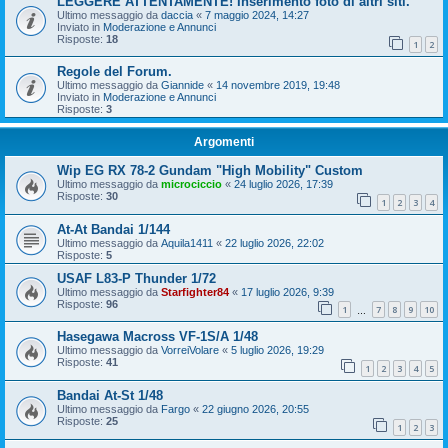
LEGGERE ATTENTAMENTE! Inserimento foto di altri siti.
Ultimo messaggio da
daccia
«
7 maggio 2024, 14:27
Inviato in
Moderazione e Annunci
Risposte:
18
1
2
Regole del Forum.
Ultimo messaggio da
Giannide
«
14 novembre 2019, 19:48
Inviato in
Moderazione e Annunci
Risposte:
3
Argomenti
Wip EG RX 78-2 Gundam "High Mobility" Custom
Ultimo messaggio da
microciccio
«
24 luglio 2026, 17:39
Risposte:
30
1
2
3
4
At-At Bandai 1/144
Ultimo messaggio da
Aquila1411
«
22 luglio 2026, 22:02
Risposte:
5
USAF L83-P Thunder 1/72
Ultimo messaggio da
Starfighter84
«
17 luglio 2026, 9:39
Risposte:
96
1
7
8
9
10
…
Hasegawa Macross VF-1S/A 1/48
Ultimo messaggio da
VorreiVolare
«
5 luglio 2026, 19:29
Risposte:
41
1
2
3
4
5
Bandai At-St 1/48
Ultimo messaggio da
Fargo
«
22 giugno 2026, 20:55
Risposte:
25
1
2
3