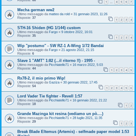
1
4
5
6
7
…
Mecha german ww2
Ultimo messaggio da
matteo da rold
«
31 gennaio 2023, 11:26
Risposte:
37
1
2
3
4
STH-16 Shiden (HG 1/144) custom
Ultimo messaggio da
Fargo
«
9 ottobre 2022, 16:01
Risposte:
35
1
2
3
4
Wip "postumo" - SW RZ-1 A-Wing 1/72 Bandai
Ultimo messaggio da
Fargo
«
21 agosto 2022, 21:15
Risposte:
6
Slave 1 "AMT" 1:82 (...il ritorno !!) - 1995 -
Ultimo messaggio da
Picchiatello71
«
16 marzo 2022, 5:03
Risposte:
44
1
2
3
4
5
Rx78-2, il mio primo Wip!
Ultimo messaggio da
Gaziza
«
30 gennaio 2022, 17:45
Risposte:
54
1
2
3
4
5
6
Lord Vader Tie fighter - Revell 1:57
Ultimo messaggio da
Picchiatello71
«
16 gennaio 2022, 21:22
Risposte:
18
1
2
Grande Mazinga kit resina (vediamo un pò....)
Ultimo messaggio da
Picchiatello71
«
28 luglio 2021, 11:35
Risposte:
29
1
2
3
Break Blade Eltemus (Artemis) - selfmade paper model 1:53