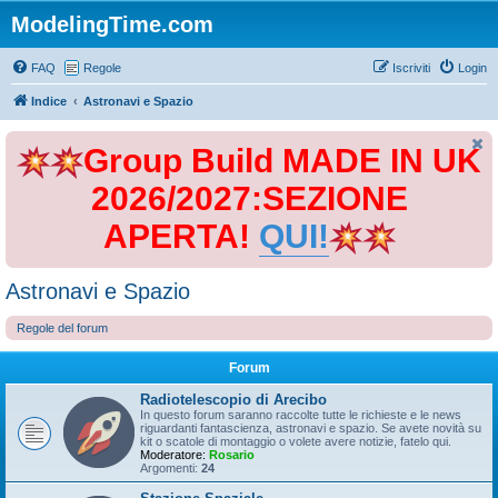
ModelingTime.com
FAQ
Regole
Iscriviti
Login
Indice
Astronavi e Spazio
Group Build MADE IN UK
2026/2027:SEZIONE
APERTA!
QUI!
Astronavi e Spazio
Regole del forum
Forum
Radiotelescopio di Arecibo
In questo forum saranno raccolte tutte le richieste e le news
riguardanti fantascienza, astronavi e spazio. Se avete novità su
kit o scatole di montaggio o volete avere notizie, fatelo qui.
Moderatore:
Rosario
Argomenti:
24