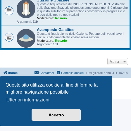
Stazione Spaziale
questa è l'equivalente di UNDER CONSTRUCTION. Visto che
sulla Stazione Spaziale si condurranno esperimenti, è giusto che
in questo sub-forum si presentino i nostri work in progress e le
prove delle nostre costruzioni.
Moderatore:
Rosario
Argomenti:
119
Avamposto Galattico
Questa è l'equivalente delle Gallerie. Postate qui i vostri lavori
finiti o i collegamenti alle vostre realizzazioni.
Moderatore:
Rosario
Argomenti:
131
Vai a
Indice
Contattaci
Cancella cookie
Tutti gli orari sono
UTC+02:00
Creato da
phpBB
® Forum Software © phpBB Limited
Questo sito utilizza cookie al fine di fornire la
Traduzione Italiana
phpBB-Italia.it
migliore navigazione possibile
Privacy
|
Condizioni
Ulteriori informazioni
Accetto