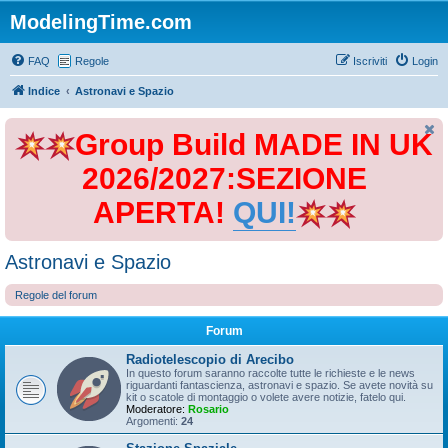
ModelingTime.com
FAQ
Regole
Iscriviti
Login
Indice
Astronavi e Spazio
Group Build MADE IN UK
2026/2027:SEZIONE
APERTA!
QUI!
Astronavi e Spazio
Regole del forum
Forum
Radiotelescopio di Arecibo
In questo forum saranno raccolte tutte le richieste e le news
riguardanti fantascienza, astronavi e spazio. Se avete novità su
kit o scatole di montaggio o volete avere notizie, fatelo qui.
Moderatore:
Rosario
Argomenti:
24