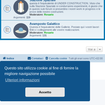
Stazione Spaziale
questa è l'equivalente di UNDER CONSTRUCTION. Visto che
sulla Stazione Spaziale si condurranno esperimenti, è giusto che
in questo sub-forum si presentino i nostri work in progress e le
prove delle nostre costruzioni.
Moderatore:
Rosario
Argomenti:
119
Avamposto Galattico
Questa è l'equivalente delle Gallerie. Postate qui i vostri lavori
finiti o i collegamenti alle vostre realizzazioni.
Moderatore:
Rosario
Argomenti:
131
Vai a
Indice
Contattaci
Cancella cookie
Tutti gli orari sono
UTC+02:00
Creato da
phpBB
® Forum Software © phpBB Limited
Questo sito utilizza cookie al fine di fornire la
Traduzione Italiana
phpBB-Italia.it
migliore navigazione possibile
Privacy
|
Condizioni
Ulteriori informazioni
Accetto