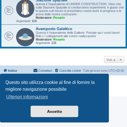
Stazione Spaziale
questa è l'equivalente di UNDER CONSTRUCTION. Visto che
sulla Stazione Spaziale si condurranno esperimenti, è giusto che
in questo sub-forum si presentino i nostri work in progress e le
prove delle nostre costruzioni.
Moderatore:
Rosario
Argomenti:
119
Avamposto Galattico
Questa è l'equivalente delle Gallerie. Postate qui i vostri lavori
finiti o i collegamenti alle vostre realizzazioni.
Moderatore:
Rosario
Argomenti:
131
Vai a
Indice
Contattaci
Cancella cookie
Tutti gli orari sono
UTC+02:00
Creato da
phpBB
® Forum Software © phpBB Limited
Questo sito utilizza cookie al fine di fornire la
Traduzione Italiana
phpBB-Italia.it
migliore navigazione possibile
Privacy
|
Condizioni
Ulteriori informazioni
Accetto