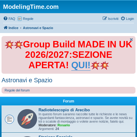
ModelingTime.com
FAQ
Regole
Iscriviti
Login
Indice
Astronavi e Spazio
Group Build MADE IN UK
2026/2027:SEZIONE
APERTA!
QUI!
Astronavi e Spazio
Regole del forum
Forum
Radiotelescopio di Arecibo
In questo forum saranno raccolte tutte le richieste e le news
riguardanti fantascienza, astronavi e spazio. Se avete novità su
kit o scatole di montaggio o volete avere notizie, fatelo qui.
Moderatore:
Rosario
Argomenti:
24