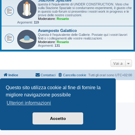
Stazione Spaziale
questa è l'equivalente di UNDER CONSTRUCTION. Visto che
sulla Stazione Spaziale si condurranno esperimenti, è giusto che
in questo sub-forum si presentino i nostri work in progress e le
prove delle nostre costruzioni.
Moderatore:
Rosario
Argomenti:
119
Avamposto Galattico
Questa è l'equivalente delle Gallerie. Postate qui i vostri lavori
finiti o i collegamenti alle vostre realizzazioni.
Moderatore:
Rosario
Argomenti:
131
Vai a
Indice
Contattaci
Cancella cookie
Tutti gli orari sono
UTC+02:00
Creato da
phpBB
® Forum Software © phpBB Limited
Questo sito utilizza cookie al fine di fornire la
Traduzione Italiana
phpBB-Italia.it
migliore navigazione possibile
Privacy
|
Condizioni
Ulteriori informazioni
Accetto