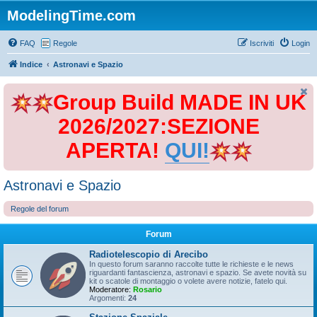
ModelingTime.com
FAQ
Regole
Iscriviti
Login
Indice
Astronavi e Spazio
Group Build MADE IN UK
2026/2027:SEZIONE
APERTA!
QUI!
Astronavi e Spazio
Regole del forum
Forum
Radiotelescopio di Arecibo
In questo forum saranno raccolte tutte le richieste e le news
riguardanti fantascienza, astronavi e spazio. Se avete novità su
kit o scatole di montaggio o volete avere notizie, fatelo qui.
Moderatore:
Rosario
Argomenti:
24