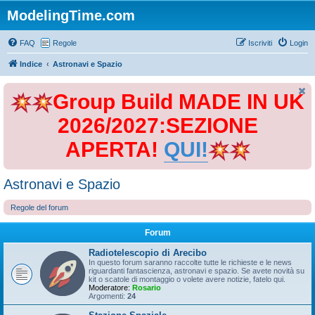
ModelingTime.com
FAQ
Regole
Iscriviti
Login
Indice
Astronavi e Spazio
Group Build MADE IN UK
2026/2027:SEZIONE
APERTA!
QUI!
Astronavi e Spazio
Regole del forum
Forum
Radiotelescopio di Arecibo
In questo forum saranno raccolte tutte le richieste e le news
riguardanti fantascienza, astronavi e spazio. Se avete novità su
kit o scatole di montaggio o volete avere notizie, fatelo qui.
Moderatore:
Rosario
Argomenti:
24