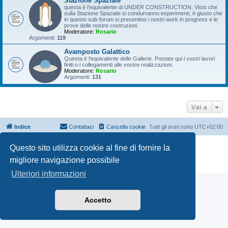
Stazione Spaziale
questa è l'equivalente di UNDER CONSTRUCTION. Visto che
sulla Stazione Spaziale si condurranno esperimenti, è giusto che
in questo sub-forum si presentino i nostri work in progress e le
prove delle nostre costruzioni.
Moderatore:
Rosario
Argomenti:
119
Avamposto Galattico
Questa è l'equivalente delle Gallerie. Postate qui i vostri lavori
finiti o i collegamenti alle vostre realizzazioni.
Moderatore:
Rosario
Argomenti:
131
Vai a
Indice
Contattaci
Cancella cookie
Tutti gli orari sono
UTC+02:00
Creato da
phpBB
® Forum Software © phpBB Limited
Questo sito utilizza cookie al fine di fornire la
Traduzione Italiana
phpBB-Italia.it
migliore navigazione possibile
Privacy
|
Condizioni
Ulteriori informazioni
Accetto