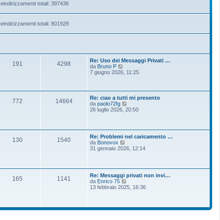
eindirizzamenti totali: 397436
eindirizzamenti totali: 801928
Re: Uso dei Messaggi Privati …
191
4298
V
da
Bruno P
e
7 giugno 2026, 11:25
d
i
u
l
Re: ciao a tutti mi presento
772
14664
t
V
da
paolo72fg
i
e
26 luglio 2026, 20:50
m
d
o
i
m
u
e
l
Re: Problemi nel caricamento …
s
t
130
1540
V
da
Bonovox
s
i
e
31 gennaio 2026, 12:14
a
m
d
g
o
i
g
m
u
i
e
l
o
s
Re: Messaggi privati non invi…
t
165
1141
s
V
da
Enrico 75
i
a
e
13 febbraio 2025, 16:36
m
g
d
o
g
i
m
i
u
e
o
l
s
t
s