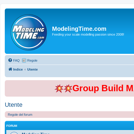
ModelingTime.com
Feeding your scale modelling passion since 2008!
FAQ
Regole
Indice
Utente
Group Build 
Utente
Regole del forum
FORUM