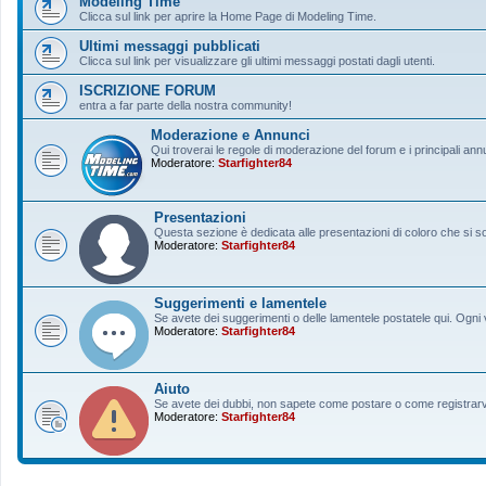
Modeling Time
Clicca sul link per aprire la Home Page di Modeling Time.
Ultimi messaggi pubblicati
Clicca sul link per visualizzare gli ultimi messaggi postati dagli utenti.
ISCRIZIONE FORUM
entra a far parte della nostra community!
Moderazione e Annunci
Qui troverai le regole di moderazione del forum e i principali ann
Moderatore:
Starfighter84
Presentazioni
Questa sezione è dedicata alle presentazioni di coloro che si sono
Moderatore:
Starfighter84
Suggerimenti e lamentele
Se avete dei suggerimenti o delle lamentele postatele qui. Ogni v
Moderatore:
Starfighter84
Aiuto
Se avete dei dubbi, non sapete come postare o come registrarvi, 
Moderatore:
Starfighter84