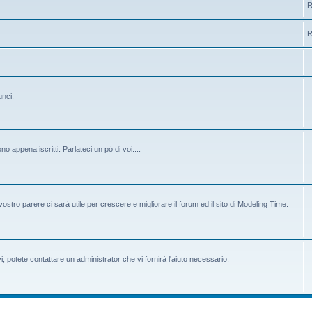
R
R
unci.
 appena iscritti. Parlateci un pò di voi....
ostro parere ci sarà utile per crescere e migliorare il forum ed il sito di Modeling Time.
potete contattare un administrator che vi fornirà l'aiuto necessario.