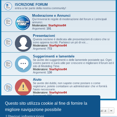
ISCRIZIONE FORUM
entra a far parte della nostra community!
Moderazione e Annunci
Qui troverai le regole di moderazione del forum e i principali
annunci.
Moderatore:
Starfighter84
Argomenti:
191
Presentazioni
Questa sezione è dedicata alle presentazioni di coloro che si
sono appena iscritti. Parlateci un pò di voi....
Moderatore:
Starfighter84
Argomenti:
772
Suggerimenti e lamentele
Se avete dei suggerimenti o delle lamentele postatele qui. Ogni
vostro parere ci sarà utile per crescere e migliorare il forum ed il
sito di Modeling Time.
Moderatore:
Starfighter84
Argomenti:
130
Aiuto
Se avete dei dubbi, non sapete come postare o come
registrarvi, potete contattare un administrator che vi fornirà
l'aiuto necessario.
Moderatore:
Starfighter84
Argomenti:
165
Questo sito utilizza cookie al fine di fornire la
migliore navigazione possibile
Vai a
Ulteriori informazioni