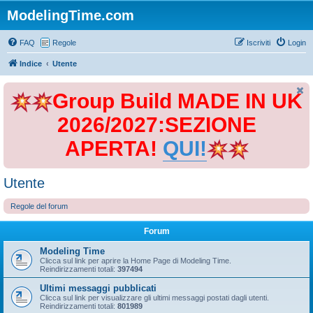
ModelingTime.com
FAQ
Regole
Iscriviti
Login
Indice
Utente
Group Build MADE IN UK
2026/2027:SEZIONE
APERTA!
QUI!
Utente
Regole del forum
Forum
Modeling Time
Clicca sul link per aprire la Home Page di Modeling Time.
Reindirizzamenti totali:
397494
Ultimi messaggi pubblicati
Clicca sul link per visualizzare gli ultimi messaggi postati dagli utenti.
Reindirizzamenti totali:
801989