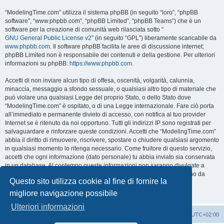
“ModelingTime.com” utilizza il sistema phpBB (in seguito “loro”, “phpBB
software”, “www.phpbb.com”, “phpBB Limited”, “phpBB Teams”) che è un
software per la creazione di comunità web rilasciata sotto “
GNU General Public License v2
” (in seguito “GPL”) liberamente scaricabile da
www.phpbb.com
. Il software phpBB facilita le aree di discussione internet;
phpBB Limited non è responsabile dei contenuti e della gestione. Per ulteriori
informazioni su phpBB:
https://www.phpbb.com
.
Accetti di non inviare alcun tipo di offesa, oscenità, volgarità, calunnia,
minaccia, messaggio a sfondo sessuale, o qualsiasi altro tipo di materiale che
può violare una qualsiasi Legge del proprio Stato, o dello Stato dove
“ModelingTime.com” è ospitato, o di una Legge internazionale. Fare ciò porta
all’immediato e permanente divieto di accesso, con notifica al tuo provider
Internet se è ritenuto da noi opportuno. Tutti gli indirizzi IP sono registrati per
salvaguardare e rinforzare queste condizioni. Accetti che “ModelingTime.com”
abbia il diritto di rimuovere, riscrivere, spostare o chiudere qualsiasi argomento
in qualsiasi momento lo ritenga necessario. Come fruitore di questo servizio,
accetti che ogni informazione (dato personale) tu abbia inviato sia conservata
in un database. Al contempo queste informazioni non saranno divulgate a
nessuno senza il tuo consenso, né “ModelingTime.com” o phpBB sono da
Questo sito utilizza cookie al fine di fornire la
ritenersi responsabili per qualsiasi violazione al sistema che possa
compromettere queste informazioni.
migliore navigazione possibile
Ulteriori informazioni
Indice
Contattaci
Cancella cookie
Tutti gli orari sono
UTC+02:00