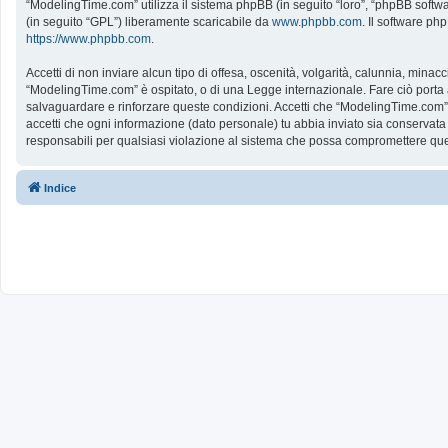
“ModelingTime.com” utilizza il sistema phpBB (in seguito “loro”, “phpBB softw
(in seguito “GPL”) liberamente scaricabile da
www.phpbb.com
. Il software ph
https://www.phpbb.com
.
Accetti di non inviare alcun tipo di offesa, oscenità, volgarità, calunnia, mina
“ModelingTime.com” è ospitato, o di una Legge internazionale. Fare ciò porta all
salvaguardare e rinforzare queste condizioni. Accetti che “ModelingTime.com” a
accetti che ogni informazione (dato personale) tu abbia inviato sia conserv
responsabili per qualsiasi violazione al sistema che possa compromettere que
Indice