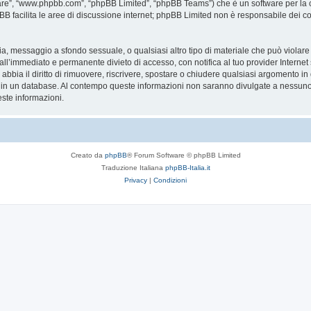
are”, “www.phpbb.com”, “phpBB Limited”, “phpBB Teams”) che è un software per la c
pBB facilita le aree di discussione internet; phpBB Limited non è responsabile dei co
ccia, messaggio a sfondo sessuale, o qualsiasi altro tipo di materiale che può violar
’immediato e permanente divieto di accesso, con notifica al tuo provider Internet se 
bbia il diritto di rimuovere, riscrivere, spostare o chiudere qualsiasi argomento in
ata in un database. Al contempo queste informazioni non saranno divulgate a nessu
ste informazioni.
Creato da
phpBB
® Forum Software © phpBB Limited
Traduzione Italiana
phpBB-Italia.it
Privacy
|
Condizioni