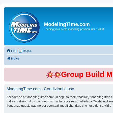
ModelingTime.com
Feeding your scale modelling passion since 2008!
FAQ
Regole
Indice
Group Build 
ModelingTime.com - Condizioni d’uso
Accedendo a “ModelingTime.com” (in seguito “noi”, “nostro”, “ModelingTime.com”
dalle condizioni d’uso seguenti non utilizzare i servizi offerti da “Modeling
frequenza queste pagine per eventuali modifiche, dato che l’uso dei servizi d