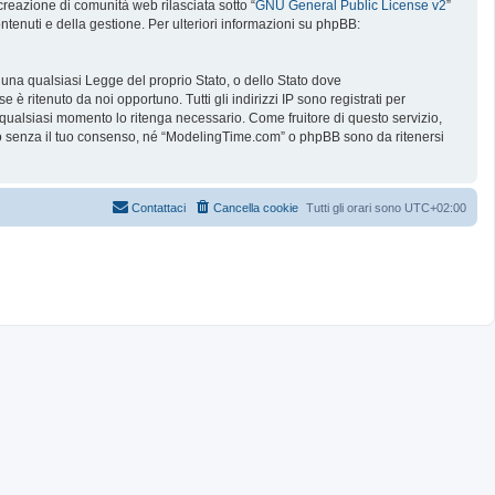
reazione di comunità web rilasciata sotto “
GNU General Public License v2
”
ntenuti e della gestione. Per ulteriori informazioni su phpBB:
e una qualsiasi Legge del proprio Stato, o dello Stato dove
è ritenuto da noi opportuno. Tutti gli indirizzi IP sono registrati per
 qualsiasi momento lo ritenga necessario. Come fruitore di questo servizio,
no senza il tuo consenso, né “ModelingTime.com” o phpBB sono da ritenersi
Contattaci
Cancella cookie
Tutti gli orari sono
UTC+02:00