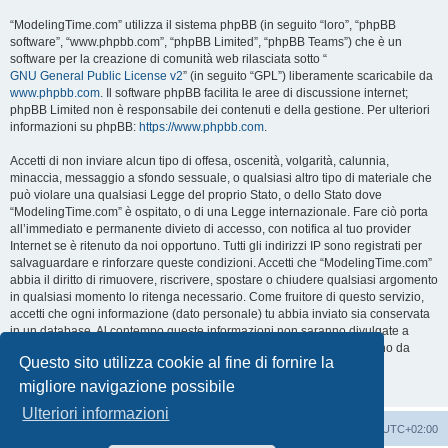
“ModelingTime.com” utilizza il sistema phpBB (in seguito “loro”, “phpBB
software”, “www.phpbb.com”, “phpBB Limited”, “phpBB Teams”) che è un
software per la creazione di comunità web rilasciata sotto “
GNU General Public License v2
” (in seguito “GPL”) liberamente scaricabile da
www.phpbb.com
. Il software phpBB facilita le aree di discussione internet;
phpBB Limited non è responsabile dei contenuti e della gestione. Per ulteriori
informazioni su phpBB:
https://www.phpbb.com
.
Accetti di non inviare alcun tipo di offesa, oscenità, volgarità, calunnia,
minaccia, messaggio a sfondo sessuale, o qualsiasi altro tipo di materiale che
può violare una qualsiasi Legge del proprio Stato, o dello Stato dove
“ModelingTime.com” è ospitato, o di una Legge internazionale. Fare ciò porta
all’immediato e permanente divieto di accesso, con notifica al tuo provider
Internet se è ritenuto da noi opportuno. Tutti gli indirizzi IP sono registrati per
salvaguardare e rinforzare queste condizioni. Accetti che “ModelingTime.com”
abbia il diritto di rimuovere, riscrivere, spostare o chiudere qualsiasi argomento
in qualsiasi momento lo ritenga necessario. Come fruitore di questo servizio,
accetti che ogni informazione (dato personale) tu abbia inviato sia conservata
in un database. Al contempo queste informazioni non saranno divulgate a
nessuno senza il tuo consenso, né “ModelingTime.com” o phpBB sono da
Questo sito utilizza cookie al fine di fornire la
ritenersi responsabili per qualsiasi violazione al sistema che possa
compromettere queste informazioni.
migliore navigazione possibile
Ulteriori informazioni
Indice
Contattaci
Cancella cookie
Tutti gli orari sono
UTC+02:00