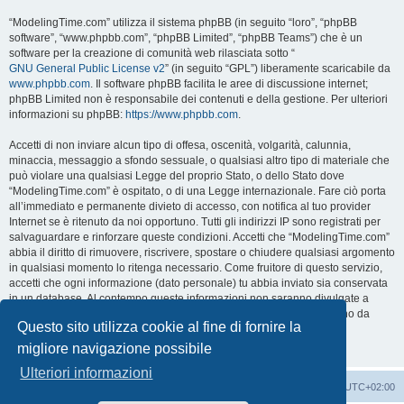
“ModelingTime.com” utilizza il sistema phpBB (in seguito “loro”, “phpBB
software”, “www.phpbb.com”, “phpBB Limited”, “phpBB Teams”) che è un
software per la creazione di comunità web rilasciata sotto “
GNU General Public License v2
” (in seguito “GPL”) liberamente scaricabile da
www.phpbb.com
. Il software phpBB facilita le aree di discussione internet;
phpBB Limited non è responsabile dei contenuti e della gestione. Per ulteriori
informazioni su phpBB:
https://www.phpbb.com
.
Accetti di non inviare alcun tipo di offesa, oscenità, volgarità, calunnia,
minaccia, messaggio a sfondo sessuale, o qualsiasi altro tipo di materiale che
può violare una qualsiasi Legge del proprio Stato, o dello Stato dove
“ModelingTime.com” è ospitato, o di una Legge internazionale. Fare ciò porta
all’immediato e permanente divieto di accesso, con notifica al tuo provider
Internet se è ritenuto da noi opportuno. Tutti gli indirizzi IP sono registrati per
salvaguardare e rinforzare queste condizioni. Accetti che “ModelingTime.com”
abbia il diritto di rimuovere, riscrivere, spostare o chiudere qualsiasi argomento
in qualsiasi momento lo ritenga necessario. Come fruitore di questo servizio,
accetti che ogni informazione (dato personale) tu abbia inviato sia conservata
in un database. Al contempo queste informazioni non saranno divulgate a
nessuno senza il tuo consenso, né “ModelingTime.com” o phpBB sono da
Questo sito utilizza cookie al fine di fornire la
ritenersi responsabili per qualsiasi violazione al sistema che possa
compromettere queste informazioni.
migliore navigazione possibile
Ulteriori informazioni
Indice
Contattaci
Cancella cookie
Tutti gli orari sono
UTC+02:00