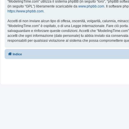
“ModelingTime.com” utilizza il sistema phpBB (in seguito “loro”, “phpBB softw
(in seguito “GPL”) liberamente scaricabile da
www.phpbb.com
. Il software ph
https://www.phpbb.com
.
Accetti di non inviare alcun tipo di offesa, oscenità, volgarità, calunnia, mina
“ModelingTime.com” è ospitato, o di una Legge internazionale. Fare ciò porta all
salvaguardare e rinforzare queste condizioni. Accetti che “ModelingTime.com” a
accetti che ogni informazione (dato personale) tu abbia inviato sia conserv
responsabili per qualsiasi violazione al sistema che possa compromettere que
Indice