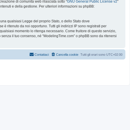
reazione di comunità web rilasciata sotto “
GNU General Public License v2
”
ntenuti e della gestione. Per ulteriori informazioni su phpBB:
e una qualsiasi Legge del proprio Stato, o dello Stato dove
è ritenuto da noi opportuno. Tutti gli indirizzi IP sono registrati per
 qualsiasi momento lo ritenga necessario. Come fruitore di questo servizio,
no senza il tuo consenso, né “ModelingTime.com” o phpBB sono da ritenersi
Contattaci
Cancella cookie
Tutti gli orari sono
UTC+02:00