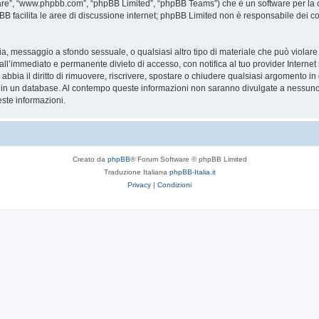
are”, “www.phpbb.com”, “phpBB Limited”, “phpBB Teams”) che è un software per la c
pBB facilita le aree di discussione internet; phpBB Limited non è responsabile dei co
ccia, messaggio a sfondo sessuale, o qualsiasi altro tipo di materiale che può violar
’immediato e permanente divieto di accesso, con notifica al tuo provider Internet se 
bbia il diritto di rimuovere, riscrivere, spostare o chiudere qualsiasi argomento in
ata in un database. Al contempo queste informazioni non saranno divulgate a nessu
ste informazioni.
Creato da
phpBB
® Forum Software © phpBB Limited
Traduzione Italiana
phpBB-Italia.it
Privacy
|
Condizioni