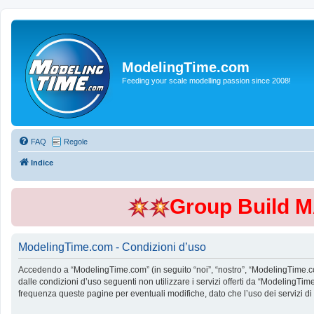
ModelingTime.com
Feeding your scale modelling passion since 2008!
FAQ
Regole
Indice
Group Build 
ModelingTime.com - Condizioni d’uso
Accedendo a “ModelingTime.com” (in seguito “noi”, “nostro”, “ModelingTime.com”
dalle condizioni d’uso seguenti non utilizzare i servizi offerti da “Modeling
frequenza queste pagine per eventuali modifiche, dato che l’uso dei servizi d