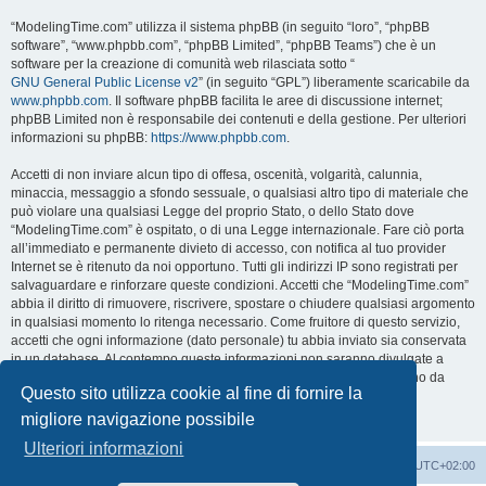
“ModelingTime.com” utilizza il sistema phpBB (in seguito “loro”, “phpBB
software”, “www.phpbb.com”, “phpBB Limited”, “phpBB Teams”) che è un
software per la creazione di comunità web rilasciata sotto “
GNU General Public License v2
” (in seguito “GPL”) liberamente scaricabile da
www.phpbb.com
. Il software phpBB facilita le aree di discussione internet;
phpBB Limited non è responsabile dei contenuti e della gestione. Per ulteriori
informazioni su phpBB:
https://www.phpbb.com
.
Accetti di non inviare alcun tipo di offesa, oscenità, volgarità, calunnia,
minaccia, messaggio a sfondo sessuale, o qualsiasi altro tipo di materiale che
può violare una qualsiasi Legge del proprio Stato, o dello Stato dove
“ModelingTime.com” è ospitato, o di una Legge internazionale. Fare ciò porta
all’immediato e permanente divieto di accesso, con notifica al tuo provider
Internet se è ritenuto da noi opportuno. Tutti gli indirizzi IP sono registrati per
salvaguardare e rinforzare queste condizioni. Accetti che “ModelingTime.com”
abbia il diritto di rimuovere, riscrivere, spostare o chiudere qualsiasi argomento
in qualsiasi momento lo ritenga necessario. Come fruitore di questo servizio,
accetti che ogni informazione (dato personale) tu abbia inviato sia conservata
in un database. Al contempo queste informazioni non saranno divulgate a
nessuno senza il tuo consenso, né “ModelingTime.com” o phpBB sono da
Questo sito utilizza cookie al fine di fornire la
ritenersi responsabili per qualsiasi violazione al sistema che possa
compromettere queste informazioni.
migliore navigazione possibile
Ulteriori informazioni
Indice
Contattaci
Cancella cookie
Tutti gli orari sono
UTC+02:00