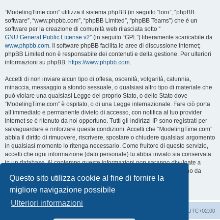
“ModelingTime.com” utilizza il sistema phpBB (in seguito “loro”, “phpBB
software”, “www.phpbb.com”, “phpBB Limited”, “phpBB Teams”) che è un
software per la creazione di comunità web rilasciata sotto “
GNU General Public License v2
” (in seguito “GPL”) liberamente scaricabile da
www.phpbb.com
. Il software phpBB facilita le aree di discussione internet;
phpBB Limited non è responsabile dei contenuti e della gestione. Per ulteriori
informazioni su phpBB:
https://www.phpbb.com
.
Accetti di non inviare alcun tipo di offesa, oscenità, volgarità, calunnia,
minaccia, messaggio a sfondo sessuale, o qualsiasi altro tipo di materiale che
può violare una qualsiasi Legge del proprio Stato, o dello Stato dove
“ModelingTime.com” è ospitato, o di una Legge internazionale. Fare ciò porta
all’immediato e permanente divieto di accesso, con notifica al tuo provider
Internet se è ritenuto da noi opportuno. Tutti gli indirizzi IP sono registrati per
salvaguardare e rinforzare queste condizioni. Accetti che “ModelingTime.com”
abbia il diritto di rimuovere, riscrivere, spostare o chiudere qualsiasi argomento
in qualsiasi momento lo ritenga necessario. Come fruitore di questo servizio,
accetti che ogni informazione (dato personale) tu abbia inviato sia conservata
in un database. Al contempo queste informazioni non saranno divulgate a
nessuno senza il tuo consenso, né “ModelingTime.com” o phpBB sono da
Questo sito utilizza cookie al fine di fornire la
ritenersi responsabili per qualsiasi violazione al sistema che possa
compromettere queste informazioni.
migliore navigazione possibile
Ulteriori informazioni
Indice
Contattaci
Cancella cookie
Tutti gli orari sono
UTC+02:00