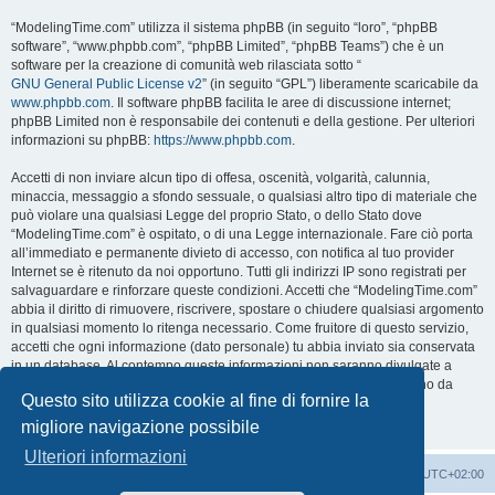
“ModelingTime.com” utilizza il sistema phpBB (in seguito “loro”, “phpBB
software”, “www.phpbb.com”, “phpBB Limited”, “phpBB Teams”) che è un
software per la creazione di comunità web rilasciata sotto “
GNU General Public License v2
” (in seguito “GPL”) liberamente scaricabile da
www.phpbb.com
. Il software phpBB facilita le aree di discussione internet;
phpBB Limited non è responsabile dei contenuti e della gestione. Per ulteriori
informazioni su phpBB:
https://www.phpbb.com
.
Accetti di non inviare alcun tipo di offesa, oscenità, volgarità, calunnia,
minaccia, messaggio a sfondo sessuale, o qualsiasi altro tipo di materiale che
può violare una qualsiasi Legge del proprio Stato, o dello Stato dove
“ModelingTime.com” è ospitato, o di una Legge internazionale. Fare ciò porta
all’immediato e permanente divieto di accesso, con notifica al tuo provider
Internet se è ritenuto da noi opportuno. Tutti gli indirizzi IP sono registrati per
salvaguardare e rinforzare queste condizioni. Accetti che “ModelingTime.com”
abbia il diritto di rimuovere, riscrivere, spostare o chiudere qualsiasi argomento
in qualsiasi momento lo ritenga necessario. Come fruitore di questo servizio,
accetti che ogni informazione (dato personale) tu abbia inviato sia conservata
in un database. Al contempo queste informazioni non saranno divulgate a
nessuno senza il tuo consenso, né “ModelingTime.com” o phpBB sono da
Questo sito utilizza cookie al fine di fornire la
ritenersi responsabili per qualsiasi violazione al sistema che possa
compromettere queste informazioni.
migliore navigazione possibile
Ulteriori informazioni
Indice
Contattaci
Cancella cookie
Tutti gli orari sono
UTC+02:00