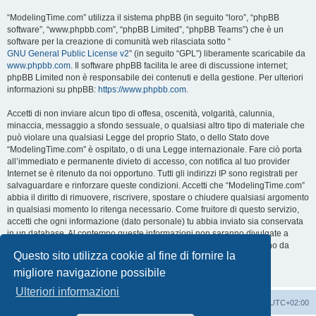
“ModelingTime.com” utilizza il sistema phpBB (in seguito “loro”, “phpBB
software”, “www.phpbb.com”, “phpBB Limited”, “phpBB Teams”) che è un
software per la creazione di comunità web rilasciata sotto “
GNU General Public License v2
” (in seguito “GPL”) liberamente scaricabile da
www.phpbb.com
. Il software phpBB facilita le aree di discussione internet;
phpBB Limited non è responsabile dei contenuti e della gestione. Per ulteriori
informazioni su phpBB:
https://www.phpbb.com
.
Accetti di non inviare alcun tipo di offesa, oscenità, volgarità, calunnia,
minaccia, messaggio a sfondo sessuale, o qualsiasi altro tipo di materiale che
può violare una qualsiasi Legge del proprio Stato, o dello Stato dove
“ModelingTime.com” è ospitato, o di una Legge internazionale. Fare ciò porta
all’immediato e permanente divieto di accesso, con notifica al tuo provider
Internet se è ritenuto da noi opportuno. Tutti gli indirizzi IP sono registrati per
salvaguardare e rinforzare queste condizioni. Accetti che “ModelingTime.com”
abbia il diritto di rimuovere, riscrivere, spostare o chiudere qualsiasi argomento
in qualsiasi momento lo ritenga necessario. Come fruitore di questo servizio,
accetti che ogni informazione (dato personale) tu abbia inviato sia conservata
in un database. Al contempo queste informazioni non saranno divulgate a
nessuno senza il tuo consenso, né “ModelingTime.com” o phpBB sono da
Questo sito utilizza cookie al fine di fornire la
ritenersi responsabili per qualsiasi violazione al sistema che possa
compromettere queste informazioni.
migliore navigazione possibile
Ulteriori informazioni
Indice
Contattaci
Cancella cookie
Tutti gli orari sono
UTC+02:00