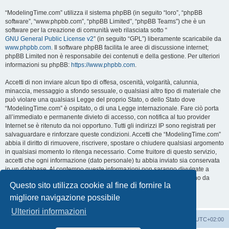
“ModelingTime.com” utilizza il sistema phpBB (in seguito “loro”, “phpBB
software”, “www.phpbb.com”, “phpBB Limited”, “phpBB Teams”) che è un
software per la creazione di comunità web rilasciata sotto “
GNU General Public License v2
” (in seguito “GPL”) liberamente scaricabile da
www.phpbb.com
. Il software phpBB facilita le aree di discussione internet;
phpBB Limited non è responsabile dei contenuti e della gestione. Per ulteriori
informazioni su phpBB:
https://www.phpbb.com
.
Accetti di non inviare alcun tipo di offesa, oscenità, volgarità, calunnia,
minaccia, messaggio a sfondo sessuale, o qualsiasi altro tipo di materiale che
può violare una qualsiasi Legge del proprio Stato, o dello Stato dove
“ModelingTime.com” è ospitato, o di una Legge internazionale. Fare ciò porta
all’immediato e permanente divieto di accesso, con notifica al tuo provider
Internet se è ritenuto da noi opportuno. Tutti gli indirizzi IP sono registrati per
salvaguardare e rinforzare queste condizioni. Accetti che “ModelingTime.com”
abbia il diritto di rimuovere, riscrivere, spostare o chiudere qualsiasi argomento
in qualsiasi momento lo ritenga necessario. Come fruitore di questo servizio,
accetti che ogni informazione (dato personale) tu abbia inviato sia conservata
in un database. Al contempo queste informazioni non saranno divulgate a
nessuno senza il tuo consenso, né “ModelingTime.com” o phpBB sono da
Questo sito utilizza cookie al fine di fornire la
ritenersi responsabili per qualsiasi violazione al sistema che possa
compromettere queste informazioni.
migliore navigazione possibile
Ulteriori informazioni
Indice
Contattaci
Cancella cookie
Tutti gli orari sono
UTC+02:00