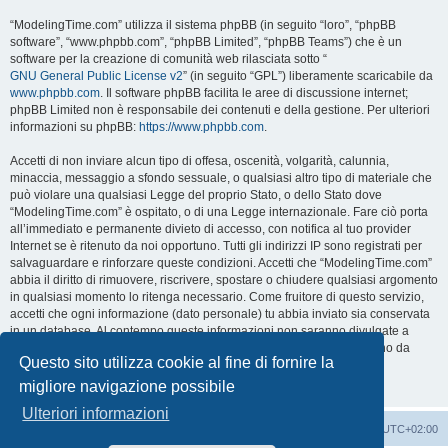
“ModelingTime.com” utilizza il sistema phpBB (in seguito “loro”, “phpBB
software”, “www.phpbb.com”, “phpBB Limited”, “phpBB Teams”) che è un
software per la creazione di comunità web rilasciata sotto “
GNU General Public License v2
” (in seguito “GPL”) liberamente scaricabile da
www.phpbb.com
. Il software phpBB facilita le aree di discussione internet;
phpBB Limited non è responsabile dei contenuti e della gestione. Per ulteriori
informazioni su phpBB:
https://www.phpbb.com
.
Accetti di non inviare alcun tipo di offesa, oscenità, volgarità, calunnia,
minaccia, messaggio a sfondo sessuale, o qualsiasi altro tipo di materiale che
può violare una qualsiasi Legge del proprio Stato, o dello Stato dove
“ModelingTime.com” è ospitato, o di una Legge internazionale. Fare ciò porta
all’immediato e permanente divieto di accesso, con notifica al tuo provider
Internet se è ritenuto da noi opportuno. Tutti gli indirizzi IP sono registrati per
salvaguardare e rinforzare queste condizioni. Accetti che “ModelingTime.com”
abbia il diritto di rimuovere, riscrivere, spostare o chiudere qualsiasi argomento
in qualsiasi momento lo ritenga necessario. Come fruitore di questo servizio,
accetti che ogni informazione (dato personale) tu abbia inviato sia conservata
in un database. Al contempo queste informazioni non saranno divulgate a
nessuno senza il tuo consenso, né “ModelingTime.com” o phpBB sono da
Questo sito utilizza cookie al fine di fornire la
ritenersi responsabili per qualsiasi violazione al sistema che possa
compromettere queste informazioni.
migliore navigazione possibile
Ulteriori informazioni
Indice
Contattaci
Cancella cookie
Tutti gli orari sono
UTC+02:00