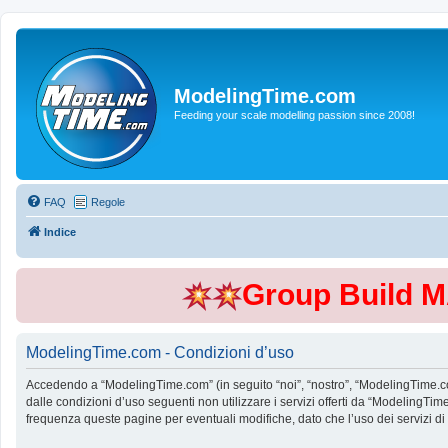
ModelingTime.com
Feeding your scale modelling passion since 2008!
FAQ
Regole
Indice
Group Build 
ModelingTime.com - Condizioni d’uso
Accedendo a “ModelingTime.com” (in seguito “noi”, “nostro”, “ModelingTime.com”
dalle condizioni d’uso seguenti non utilizzare i servizi offerti da “Modeling
frequenza queste pagine per eventuali modifiche, dato che l’uso dei servizi d