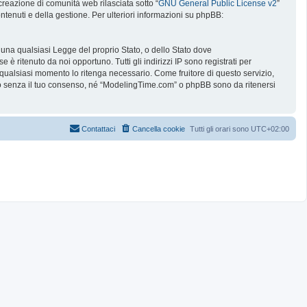
reazione di comunità web rilasciata sotto “
GNU General Public License v2
”
ntenuti e della gestione. Per ulteriori informazioni su phpBB:
e una qualsiasi Legge del proprio Stato, o dello Stato dove
è ritenuto da noi opportuno. Tutti gli indirizzi IP sono registrati per
 qualsiasi momento lo ritenga necessario. Come fruitore di questo servizio,
no senza il tuo consenso, né “ModelingTime.com” o phpBB sono da ritenersi
Contattaci
Cancella cookie
Tutti gli orari sono
UTC+02:00