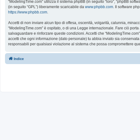
“ModelingTime.com” utilizza il sistema phpBB (in seguito “loro”, “phpBB softw
(in seguito “GPL”) liberamente scaricabile da
www.phpbb.com
. Il software ph
https://www.phpbb.com
.
Accetti di non inviare alcun tipo di offesa, oscenità, volgarità, calunnia, mina
“ModelingTime.com” è ospitato, o di una Legge internazionale. Fare ciò porta all
salvaguardare e rinforzare queste condizioni. Accetti che “ModelingTime.com” a
accetti che ogni informazione (dato personale) tu abbia inviato sia conserv
responsabili per qualsiasi violazione al sistema che possa compromettere que
Indice