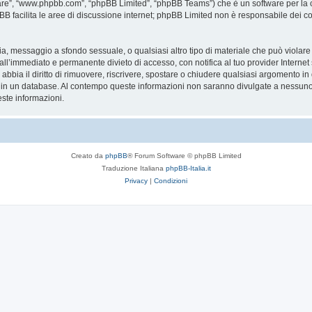
are”, “www.phpbb.com”, “phpBB Limited”, “phpBB Teams”) che è un software per la c
pBB facilita le aree di discussione internet; phpBB Limited non è responsabile dei co
ccia, messaggio a sfondo sessuale, o qualsiasi altro tipo di materiale che può violar
’immediato e permanente divieto di accesso, con notifica al tuo provider Internet se 
bbia il diritto di rimuovere, riscrivere, spostare o chiudere qualsiasi argomento in
ata in un database. Al contempo queste informazioni non saranno divulgate a nessu
ste informazioni.
Creato da
phpBB
® Forum Software © phpBB Limited
Traduzione Italiana
phpBB-Italia.it
Privacy
|
Condizioni