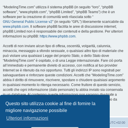
“ModelingTime.com” utilizza il sistema phpBB (in seguito “loro”, “phpBB
software”, “www.phpbb.com”, “phpBB Limited”, “phpBB Teams”) che è un
software per la creazione di comunità web rilasciata sotto “
GNU General Public License v2
” (in seguito “GPL”) liberamente scaricabile da
www.phpbb.com
. Il software phpBB facilita le aree di discussione internet;
phpBB Limited non è responsabile dei contenuti e della gestione. Per ulteriori
informazioni su phpBB:
https://www.phpbb.com
.
Accetti di non inviare alcun tipo di offesa, oscenità, volgarità, calunnia,
minaccia, messaggio a sfondo sessuale, o qualsiasi altro tipo di materiale che
può violare una qualsiasi Legge del proprio Stato, o dello Stato dove
“ModelingTime.com” è ospitato, o di una Legge internazionale. Fare ciò porta
all’immediato e permanente divieto di accesso, con notifica al tuo provider
Internet se è ritenuto da noi opportuno. Tutti gli indirizzi IP sono registrati per
salvaguardare e rinforzare queste condizioni. Accetti che “ModelingTime.com”
abbia il diritto di rimuovere, riscrivere, spostare o chiudere qualsiasi argomento
in qualsiasi momento lo ritenga necessario. Come fruitore di questo servizio,
accetti che ogni informazione (dato personale) tu abbia inviato sia conservata
in un database. Al contempo queste informazioni non saranno divulgate a
nessuno senza il tuo consenso, né “ModelingTime.com” o phpBB sono da
Questo sito utilizza cookie al fine di fornire la
ritenersi responsabili per qualsiasi violazione al sistema che possa
compromettere queste informazioni.
migliore navigazione possibile
Ulteriori informazioni
Indice
Contattaci
Cancella cookie
Tutti gli orari sono
UTC+02:00