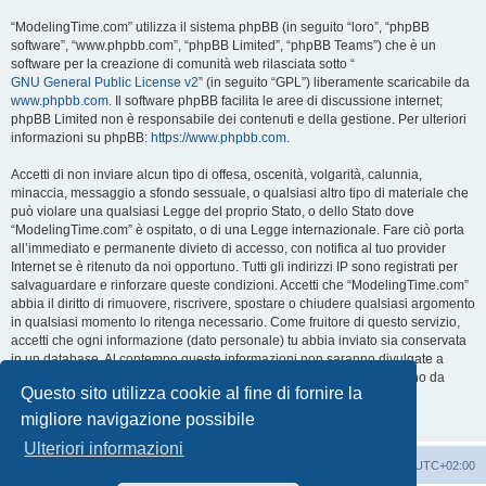
“ModelingTime.com” utilizza il sistema phpBB (in seguito “loro”, “phpBB
software”, “www.phpbb.com”, “phpBB Limited”, “phpBB Teams”) che è un
software per la creazione di comunità web rilasciata sotto “
GNU General Public License v2
” (in seguito “GPL”) liberamente scaricabile da
www.phpbb.com
. Il software phpBB facilita le aree di discussione internet;
phpBB Limited non è responsabile dei contenuti e della gestione. Per ulteriori
informazioni su phpBB:
https://www.phpbb.com
.
Accetti di non inviare alcun tipo di offesa, oscenità, volgarità, calunnia,
minaccia, messaggio a sfondo sessuale, o qualsiasi altro tipo di materiale che
può violare una qualsiasi Legge del proprio Stato, o dello Stato dove
“ModelingTime.com” è ospitato, o di una Legge internazionale. Fare ciò porta
all’immediato e permanente divieto di accesso, con notifica al tuo provider
Internet se è ritenuto da noi opportuno. Tutti gli indirizzi IP sono registrati per
salvaguardare e rinforzare queste condizioni. Accetti che “ModelingTime.com”
abbia il diritto di rimuovere, riscrivere, spostare o chiudere qualsiasi argomento
in qualsiasi momento lo ritenga necessario. Come fruitore di questo servizio,
accetti che ogni informazione (dato personale) tu abbia inviato sia conservata
in un database. Al contempo queste informazioni non saranno divulgate a
nessuno senza il tuo consenso, né “ModelingTime.com” o phpBB sono da
Questo sito utilizza cookie al fine di fornire la
ritenersi responsabili per qualsiasi violazione al sistema che possa
compromettere queste informazioni.
migliore navigazione possibile
Ulteriori informazioni
Indice
Contattaci
Cancella cookie
Tutti gli orari sono
UTC+02:00