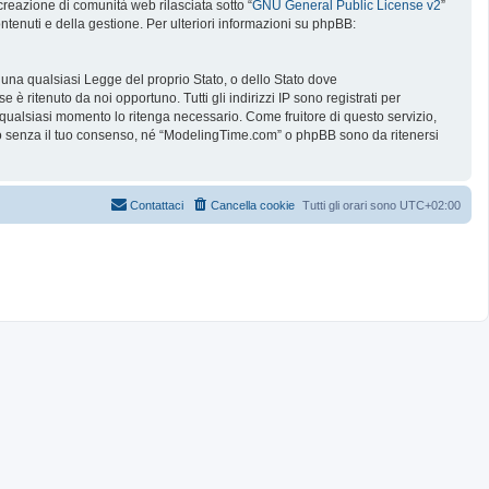
reazione di comunità web rilasciata sotto “
GNU General Public License v2
”
ntenuti e della gestione. Per ulteriori informazioni su phpBB:
e una qualsiasi Legge del proprio Stato, o dello Stato dove
è ritenuto da noi opportuno. Tutti gli indirizzi IP sono registrati per
 qualsiasi momento lo ritenga necessario. Come fruitore di questo servizio,
no senza il tuo consenso, né “ModelingTime.com” o phpBB sono da ritenersi
Contattaci
Cancella cookie
Tutti gli orari sono
UTC+02:00