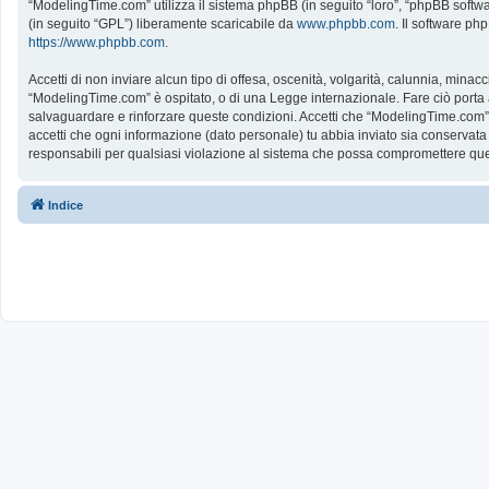
“ModelingTime.com” utilizza il sistema phpBB (in seguito “loro”, “phpBB softw
(in seguito “GPL”) liberamente scaricabile da
www.phpbb.com
. Il software ph
https://www.phpbb.com
.
Accetti di non inviare alcun tipo di offesa, oscenità, volgarità, calunnia, mina
“ModelingTime.com” è ospitato, o di una Legge internazionale. Fare ciò porta all
salvaguardare e rinforzare queste condizioni. Accetti che “ModelingTime.com” a
accetti che ogni informazione (dato personale) tu abbia inviato sia conserv
responsabili per qualsiasi violazione al sistema che possa compromettere que
Indice