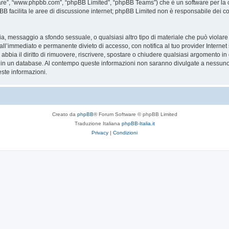
are”, “www.phpbb.com”, “phpBB Limited”, “phpBB Teams”) che è un software per la c
pBB facilita le aree di discussione internet; phpBB Limited non è responsabile dei co
ccia, messaggio a sfondo sessuale, o qualsiasi altro tipo di materiale che può violar
’immediato e permanente divieto di accesso, con notifica al tuo provider Internet se 
bbia il diritto di rimuovere, riscrivere, spostare o chiudere qualsiasi argomento in
ata in un database. Al contempo queste informazioni non saranno divulgate a nessu
ste informazioni.
Creato da
phpBB
® Forum Software © phpBB Limited
Traduzione Italiana
phpBB-Italia.it
Privacy
|
Condizioni