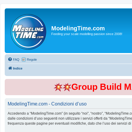
ModelingTime.com
Feeding your scale modelling passion since 2008!
FAQ
Regole
Indice
Group Build 
ModelingTime.com - Condizioni d’uso
Accedendo a “ModelingTime.com” (in seguito “noi”, “nostro”, “ModelingTime.com”
dalle condizioni d’uso seguenti non utilizzare i servizi offerti da “Modeling
frequenza queste pagine per eventuali modifiche, dato che l’uso dei servizi d