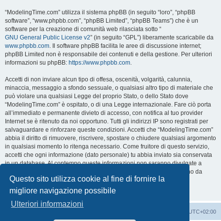
“ModelingTime.com” utilizza il sistema phpBB (in seguito “loro”, “phpBB
software”, “www.phpbb.com”, “phpBB Limited”, “phpBB Teams”) che è un
software per la creazione di comunità web rilasciata sotto “
GNU General Public License v2
” (in seguito “GPL”) liberamente scaricabile da
www.phpbb.com
. Il software phpBB facilita le aree di discussione internet;
phpBB Limited non è responsabile dei contenuti e della gestione. Per ulteriori
informazioni su phpBB:
https://www.phpbb.com
.
Accetti di non inviare alcun tipo di offesa, oscenità, volgarità, calunnia,
minaccia, messaggio a sfondo sessuale, o qualsiasi altro tipo di materiale che
può violare una qualsiasi Legge del proprio Stato, o dello Stato dove
“ModelingTime.com” è ospitato, o di una Legge internazionale. Fare ciò porta
all’immediato e permanente divieto di accesso, con notifica al tuo provider
Internet se è ritenuto da noi opportuno. Tutti gli indirizzi IP sono registrati per
salvaguardare e rinforzare queste condizioni. Accetti che “ModelingTime.com”
abbia il diritto di rimuovere, riscrivere, spostare o chiudere qualsiasi argomento
in qualsiasi momento lo ritenga necessario. Come fruitore di questo servizio,
accetti che ogni informazione (dato personale) tu abbia inviato sia conservata
in un database. Al contempo queste informazioni non saranno divulgate a
nessuno senza il tuo consenso, né “ModelingTime.com” o phpBB sono da
Questo sito utilizza cookie al fine di fornire la
ritenersi responsabili per qualsiasi violazione al sistema che possa
compromettere queste informazioni.
migliore navigazione possibile
Ulteriori informazioni
Indice
Contattaci
Cancella cookie
Tutti gli orari sono
UTC+02:00