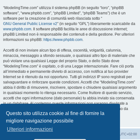
“ModelingTime.com” utilizza il sistema phpBB (in seguito “loro”, “phpBB
software”, “www.phpbb.com”, “phpBB Limited”, “phpBB Teams”) che è un
software per la creazione di comunità web rilasciata sotto “
GNU General Public License v2
” (in seguito “GPL”) liberamente scaricabile da
www.phpbb.com
. Il software phpBB facilita le aree di discussione internet;
phpBB Limited non è responsabile dei contenuti e della gestione. Per ulteriori
informazioni su phpBB:
https://www.phpbb.com
.
Accetti di non inviare alcun tipo di offesa, oscenità, volgarità, calunnia,
minaccia, messaggio a sfondo sessuale, o qualsiasi altro tipo di materiale che
può violare una qualsiasi Legge del proprio Stato, o dello Stato dove
“ModelingTime.com” è ospitato, o di una Legge internazionale. Fare ciò porta
all’immediato e permanente divieto di accesso, con notifica al tuo provider
Internet se è ritenuto da noi opportuno. Tutti gli indirizzi IP sono registrati per
salvaguardare e rinforzare queste condizioni. Accetti che “ModelingTime.com”
abbia il diritto di rimuovere, riscrivere, spostare o chiudere qualsiasi argomento
in qualsiasi momento lo ritenga necessario. Come fruitore di questo servizio,
accetti che ogni informazione (dato personale) tu abbia inviato sia conservata
in un database. Al contempo queste informazioni non saranno divulgate a
nessuno senza il tuo consenso, né “ModelingTime.com” o phpBB sono da
Questo sito utilizza cookie al fine di fornire la
ritenersi responsabili per qualsiasi violazione al sistema che possa
compromettere queste informazioni.
migliore navigazione possibile
Ulteriori informazioni
Indice
Contattaci
Cancella cookie
Tutti gli orari sono
UTC+02:00