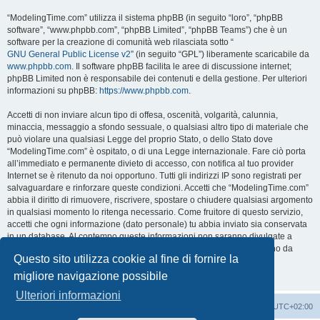
“ModelingTime.com” utilizza il sistema phpBB (in seguito “loro”, “phpBB
software”, “www.phpbb.com”, “phpBB Limited”, “phpBB Teams”) che è un
software per la creazione di comunità web rilasciata sotto “
GNU General Public License v2
” (in seguito “GPL”) liberamente scaricabile da
www.phpbb.com
. Il software phpBB facilita le aree di discussione internet;
phpBB Limited non è responsabile dei contenuti e della gestione. Per ulteriori
informazioni su phpBB:
https://www.phpbb.com
.
Accetti di non inviare alcun tipo di offesa, oscenità, volgarità, calunnia,
minaccia, messaggio a sfondo sessuale, o qualsiasi altro tipo di materiale che
può violare una qualsiasi Legge del proprio Stato, o dello Stato dove
“ModelingTime.com” è ospitato, o di una Legge internazionale. Fare ciò porta
all’immediato e permanente divieto di accesso, con notifica al tuo provider
Internet se è ritenuto da noi opportuno. Tutti gli indirizzi IP sono registrati per
salvaguardare e rinforzare queste condizioni. Accetti che “ModelingTime.com”
abbia il diritto di rimuovere, riscrivere, spostare o chiudere qualsiasi argomento
in qualsiasi momento lo ritenga necessario. Come fruitore di questo servizio,
accetti che ogni informazione (dato personale) tu abbia inviato sia conservata
in un database. Al contempo queste informazioni non saranno divulgate a
nessuno senza il tuo consenso, né “ModelingTime.com” o phpBB sono da
Questo sito utilizza cookie al fine di fornire la
ritenersi responsabili per qualsiasi violazione al sistema che possa
compromettere queste informazioni.
migliore navigazione possibile
Ulteriori informazioni
Indice
Contattaci
Cancella cookie
Tutti gli orari sono
UTC+02:00