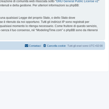
reazione di comunità web rilasciata sotto “
GNU General Public License v2
”
ntenuti e della gestione. Per ulteriori informazioni su phpBB:
e una qualsiasi Legge del proprio Stato, o dello Stato dove
è ritenuto da noi opportuno. Tutti gli indirizzi IP sono registrati per
 qualsiasi momento lo ritenga necessario. Come fruitore di questo servizio,
no senza il tuo consenso, né “ModelingTime.com” o phpBB sono da ritenersi
Contattaci
Cancella cookie
Tutti gli orari sono
UTC+02:00