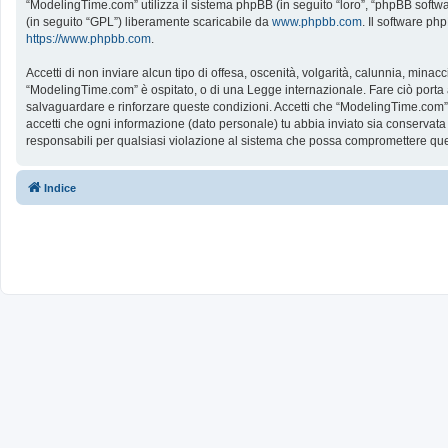
“ModelingTime.com” utilizza il sistema phpBB (in seguito “loro”, “phpBB softw
(in seguito “GPL”) liberamente scaricabile da
www.phpbb.com
. Il software ph
https://www.phpbb.com
.
Accetti di non inviare alcun tipo di offesa, oscenità, volgarità, calunnia, mina
“ModelingTime.com” è ospitato, o di una Legge internazionale. Fare ciò porta all
salvaguardare e rinforzare queste condizioni. Accetti che “ModelingTime.com” a
accetti che ogni informazione (dato personale) tu abbia inviato sia conserv
responsabili per qualsiasi violazione al sistema che possa compromettere que
Indice