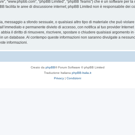
are”, “www.phpbb.com”, “phpBB Limited”, “phpBB Teams”) che è un software per la c
pBB facilita le aree di discussione internet; phpBB Limited non è responsabile dei co
ccia, messaggio a sfondo sessuale, o qualsiasi altro tipo di materiale che può violar
’immediato e permanente divieto di accesso, con notifica al tuo provider Internet se 
bbia il diritto di rimuovere, riscrivere, spostare o chiudere qualsiasi argomento in
ata in un database. Al contempo queste informazioni non saranno divulgate a nessu
ste informazioni.
Creato da
phpBB
® Forum Software © phpBB Limited
Traduzione Italiana
phpBB-Italia.it
Privacy
|
Condizioni