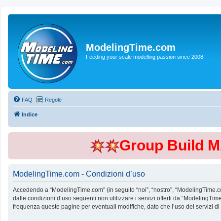
ModelingTime.com
Feeding your scale modelling passion since 2008!
FAQ
Regole
Indice
Group Build 
ModelingTime.com - Condizioni d’uso
Accedendo a “ModelingTime.com” (in seguito “noi”, “nostro”, “ModelingTime.com”
dalle condizioni d’uso seguenti non utilizzare i servizi offerti da “Modeling
frequenza queste pagine per eventuali modifiche, dato che l’uso dei servizi d