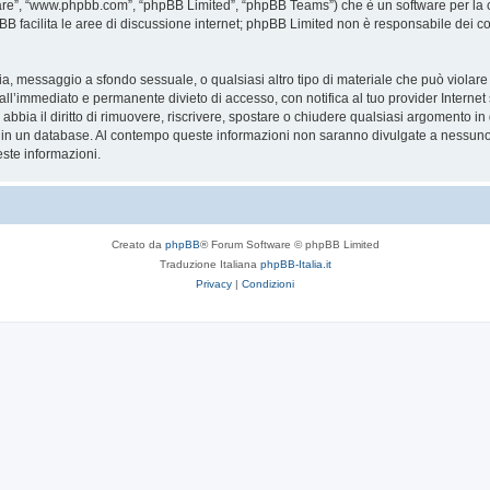
are”, “www.phpbb.com”, “phpBB Limited”, “phpBB Teams”) che è un software per la c
pBB facilita le aree di discussione internet; phpBB Limited non è responsabile dei co
ccia, messaggio a sfondo sessuale, o qualsiasi altro tipo di materiale che può violar
’immediato e permanente divieto di accesso, con notifica al tuo provider Internet se 
bbia il diritto di rimuovere, riscrivere, spostare o chiudere qualsiasi argomento in
ata in un database. Al contempo queste informazioni non saranno divulgate a nessu
ste informazioni.
Creato da
phpBB
® Forum Software © phpBB Limited
Traduzione Italiana
phpBB-Italia.it
Privacy
|
Condizioni