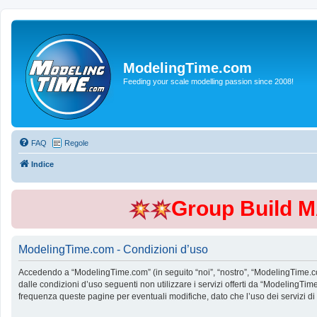
ModelingTime.com
Feeding your scale modelling passion since 2008!
FAQ
Regole
Indice
Group Build 
ModelingTime.com - Condizioni d’uso
Accedendo a “ModelingTime.com” (in seguito “noi”, “nostro”, “ModelingTime.com”
dalle condizioni d’uso seguenti non utilizzare i servizi offerti da “Modeling
frequenza queste pagine per eventuali modifiche, dato che l’uso dei servizi d