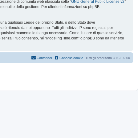
reazione di comunità web rilasciata sotto “
GNU General Public License v2
”
ntenuti e della gestione. Per ulteriori informazioni su phpBB:
e una qualsiasi Legge del proprio Stato, o dello Stato dove
è ritenuto da noi opportuno. Tutti gli indirizzi IP sono registrati per
 qualsiasi momento lo ritenga necessario. Come fruitore di questo servizio,
no senza il tuo consenso, né “ModelingTime.com” o phpBB sono da ritenersi
Contattaci
Cancella cookie
Tutti gli orari sono
UTC+02:00