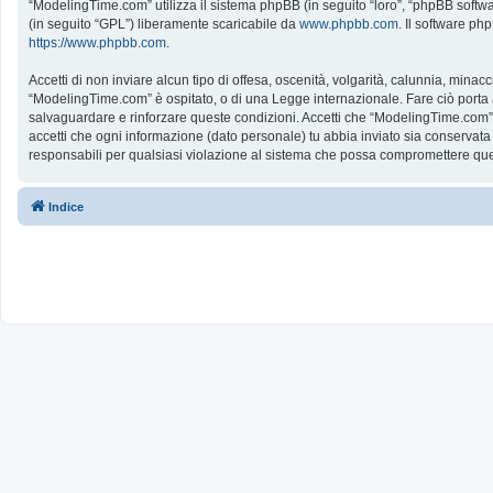
“ModelingTime.com” utilizza il sistema phpBB (in seguito “loro”, “phpBB softw
(in seguito “GPL”) liberamente scaricabile da
www.phpbb.com
. Il software ph
https://www.phpbb.com
.
Accetti di non inviare alcun tipo di offesa, oscenità, volgarità, calunnia, mina
“ModelingTime.com” è ospitato, o di una Legge internazionale. Fare ciò porta all
salvaguardare e rinforzare queste condizioni. Accetti che “ModelingTime.com” a
accetti che ogni informazione (dato personale) tu abbia inviato sia conserv
responsabili per qualsiasi violazione al sistema che possa compromettere que
Indice