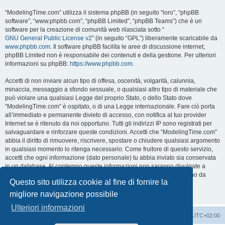
“ModelingTime.com” utilizza il sistema phpBB (in seguito “loro”, “phpBB
software”, “www.phpbb.com”, “phpBB Limited”, “phpBB Teams”) che è un
software per la creazione di comunità web rilasciata sotto “
GNU General Public License v2
” (in seguito “GPL”) liberamente scaricabile da
www.phpbb.com
. Il software phpBB facilita le aree di discussione internet;
phpBB Limited non è responsabile dei contenuti e della gestione. Per ulteriori
informazioni su phpBB:
https://www.phpbb.com
.
Accetti di non inviare alcun tipo di offesa, oscenità, volgarità, calunnia,
minaccia, messaggio a sfondo sessuale, o qualsiasi altro tipo di materiale che
può violare una qualsiasi Legge del proprio Stato, o dello Stato dove
“ModelingTime.com” è ospitato, o di una Legge internazionale. Fare ciò porta
all’immediato e permanente divieto di accesso, con notifica al tuo provider
Internet se è ritenuto da noi opportuno. Tutti gli indirizzi IP sono registrati per
salvaguardare e rinforzare queste condizioni. Accetti che “ModelingTime.com”
abbia il diritto di rimuovere, riscrivere, spostare o chiudere qualsiasi argomento
in qualsiasi momento lo ritenga necessario. Come fruitore di questo servizio,
accetti che ogni informazione (dato personale) tu abbia inviato sia conservata
in un database. Al contempo queste informazioni non saranno divulgate a
nessuno senza il tuo consenso, né “ModelingTime.com” o phpBB sono da
Questo sito utilizza cookie al fine di fornire la
ritenersi responsabili per qualsiasi violazione al sistema che possa
compromettere queste informazioni.
migliore navigazione possibile
Ulteriori informazioni
Indice
Contattaci
Cancella cookie
Tutti gli orari sono
UTC+02:00