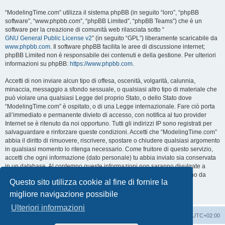
“ModelingTime.com” utilizza il sistema phpBB (in seguito “loro”, “phpBB
software”, “www.phpbb.com”, “phpBB Limited”, “phpBB Teams”) che è un
software per la creazione di comunità web rilasciata sotto “
GNU General Public License v2
” (in seguito “GPL”) liberamente scaricabile da
www.phpbb.com
. Il software phpBB facilita le aree di discussione internet;
phpBB Limited non è responsabile dei contenuti e della gestione. Per ulteriori
informazioni su phpBB:
https://www.phpbb.com
.
Accetti di non inviare alcun tipo di offesa, oscenità, volgarità, calunnia,
minaccia, messaggio a sfondo sessuale, o qualsiasi altro tipo di materiale che
può violare una qualsiasi Legge del proprio Stato, o dello Stato dove
“ModelingTime.com” è ospitato, o di una Legge internazionale. Fare ciò porta
all’immediato e permanente divieto di accesso, con notifica al tuo provider
Internet se è ritenuto da noi opportuno. Tutti gli indirizzi IP sono registrati per
salvaguardare e rinforzare queste condizioni. Accetti che “ModelingTime.com”
abbia il diritto di rimuovere, riscrivere, spostare o chiudere qualsiasi argomento
in qualsiasi momento lo ritenga necessario. Come fruitore di questo servizio,
accetti che ogni informazione (dato personale) tu abbia inviato sia conservata
in un database. Al contempo queste informazioni non saranno divulgate a
nessuno senza il tuo consenso, né “ModelingTime.com” o phpBB sono da
Questo sito utilizza cookie al fine di fornire la
ritenersi responsabili per qualsiasi violazione al sistema che possa
compromettere queste informazioni.
migliore navigazione possibile
Ulteriori informazioni
Indice
Contattaci
Cancella cookie
Tutti gli orari sono
UTC+02:00