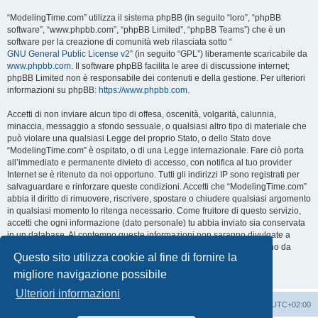
“ModelingTime.com” utilizza il sistema phpBB (in seguito “loro”, “phpBB
software”, “www.phpbb.com”, “phpBB Limited”, “phpBB Teams”) che è un
software per la creazione di comunità web rilasciata sotto “
GNU General Public License v2
” (in seguito “GPL”) liberamente scaricabile da
www.phpbb.com
. Il software phpBB facilita le aree di discussione internet;
phpBB Limited non è responsabile dei contenuti e della gestione. Per ulteriori
informazioni su phpBB:
https://www.phpbb.com
.
Accetti di non inviare alcun tipo di offesa, oscenità, volgarità, calunnia,
minaccia, messaggio a sfondo sessuale, o qualsiasi altro tipo di materiale che
può violare una qualsiasi Legge del proprio Stato, o dello Stato dove
“ModelingTime.com” è ospitato, o di una Legge internazionale. Fare ciò porta
all’immediato e permanente divieto di accesso, con notifica al tuo provider
Internet se è ritenuto da noi opportuno. Tutti gli indirizzi IP sono registrati per
salvaguardare e rinforzare queste condizioni. Accetti che “ModelingTime.com”
abbia il diritto di rimuovere, riscrivere, spostare o chiudere qualsiasi argomento
in qualsiasi momento lo ritenga necessario. Come fruitore di questo servizio,
accetti che ogni informazione (dato personale) tu abbia inviato sia conservata
in un database. Al contempo queste informazioni non saranno divulgate a
nessuno senza il tuo consenso, né “ModelingTime.com” o phpBB sono da
Questo sito utilizza cookie al fine di fornire la
ritenersi responsabili per qualsiasi violazione al sistema che possa
compromettere queste informazioni.
migliore navigazione possibile
Ulteriori informazioni
Indice
Contattaci
Cancella cookie
Tutti gli orari sono
UTC+02:00