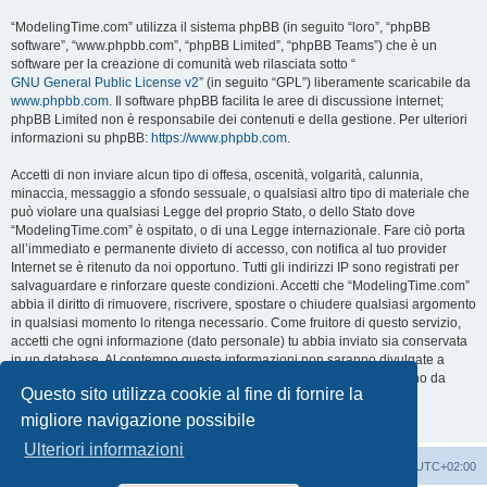
“ModelingTime.com” utilizza il sistema phpBB (in seguito “loro”, “phpBB
software”, “www.phpbb.com”, “phpBB Limited”, “phpBB Teams”) che è un
software per la creazione di comunità web rilasciata sotto “
GNU General Public License v2
” (in seguito “GPL”) liberamente scaricabile da
www.phpbb.com
. Il software phpBB facilita le aree di discussione internet;
phpBB Limited non è responsabile dei contenuti e della gestione. Per ulteriori
informazioni su phpBB:
https://www.phpbb.com
.
Accetti di non inviare alcun tipo di offesa, oscenità, volgarità, calunnia,
minaccia, messaggio a sfondo sessuale, o qualsiasi altro tipo di materiale che
può violare una qualsiasi Legge del proprio Stato, o dello Stato dove
“ModelingTime.com” è ospitato, o di una Legge internazionale. Fare ciò porta
all’immediato e permanente divieto di accesso, con notifica al tuo provider
Internet se è ritenuto da noi opportuno. Tutti gli indirizzi IP sono registrati per
salvaguardare e rinforzare queste condizioni. Accetti che “ModelingTime.com”
abbia il diritto di rimuovere, riscrivere, spostare o chiudere qualsiasi argomento
in qualsiasi momento lo ritenga necessario. Come fruitore di questo servizio,
accetti che ogni informazione (dato personale) tu abbia inviato sia conservata
in un database. Al contempo queste informazioni non saranno divulgate a
nessuno senza il tuo consenso, né “ModelingTime.com” o phpBB sono da
Questo sito utilizza cookie al fine di fornire la
ritenersi responsabili per qualsiasi violazione al sistema che possa
compromettere queste informazioni.
migliore navigazione possibile
Ulteriori informazioni
Indice
Contattaci
Cancella cookie
Tutti gli orari sono
UTC+02:00