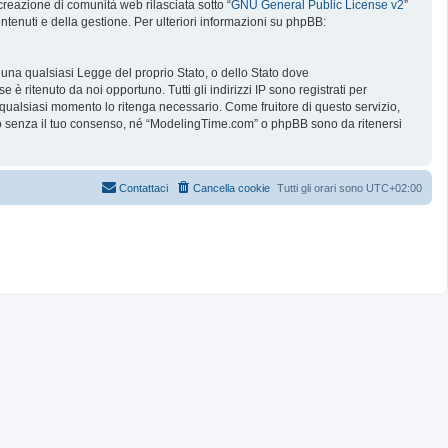
reazione di comunità web rilasciata sotto “
GNU General Public License v2
”
ntenuti e della gestione. Per ulteriori informazioni su phpBB:
e una qualsiasi Legge del proprio Stato, o dello Stato dove
è ritenuto da noi opportuno. Tutti gli indirizzi IP sono registrati per
 qualsiasi momento lo ritenga necessario. Come fruitore di questo servizio,
no senza il tuo consenso, né “ModelingTime.com” o phpBB sono da ritenersi
Contattaci
Cancella cookie
Tutti gli orari sono
UTC+02:00