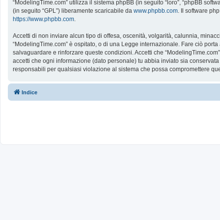
“ModelingTime.com” utilizza il sistema phpBB (in seguito “loro”, “phpBB softw
(in seguito “GPL”) liberamente scaricabile da
www.phpbb.com
. Il software ph
https://www.phpbb.com
.
Accetti di non inviare alcun tipo di offesa, oscenità, volgarità, calunnia, mina
“ModelingTime.com” è ospitato, o di una Legge internazionale. Fare ciò porta all
salvaguardare e rinforzare queste condizioni. Accetti che “ModelingTime.com” a
accetti che ogni informazione (dato personale) tu abbia inviato sia conserv
responsabili per qualsiasi violazione al sistema che possa compromettere que
Indice