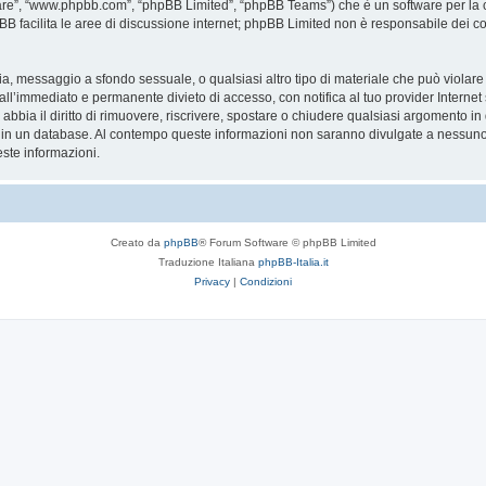
are”, “www.phpbb.com”, “phpBB Limited”, “phpBB Teams”) che è un software per la c
pBB facilita le aree di discussione internet; phpBB Limited non è responsabile dei co
ccia, messaggio a sfondo sessuale, o qualsiasi altro tipo di materiale che può violar
’immediato e permanente divieto di accesso, con notifica al tuo provider Internet se 
bbia il diritto di rimuovere, riscrivere, spostare o chiudere qualsiasi argomento in
ata in un database. Al contempo queste informazioni non saranno divulgate a nessu
ste informazioni.
Creato da
phpBB
® Forum Software © phpBB Limited
Traduzione Italiana
phpBB-Italia.it
Privacy
|
Condizioni