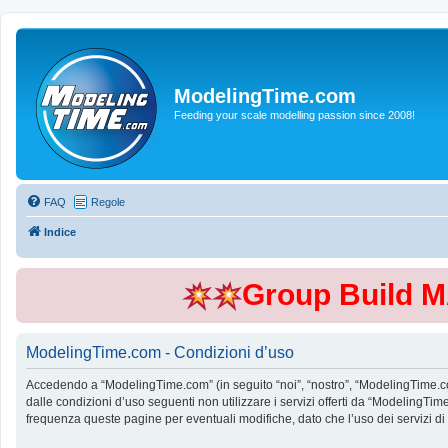
ModelingTime.com
Feeding your scale modelling passion since 2008!
FAQ
Regole
Indice
Group Build 
ModelingTime.com - Condizioni d’uso
Accedendo a “ModelingTime.com” (in seguito “noi”, “nostro”, “ModelingTime.com”
dalle condizioni d’uso seguenti non utilizzare i servizi offerti da “Modeling
frequenza queste pagine per eventuali modifiche, dato che l’uso dei servizi d