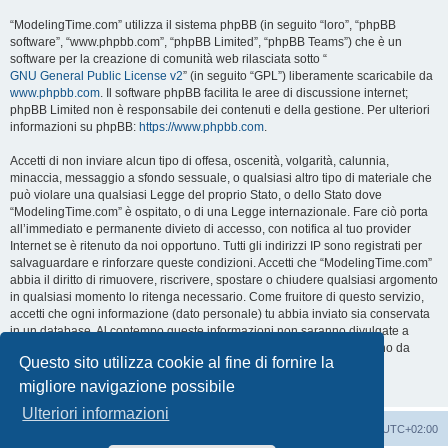
“ModelingTime.com” utilizza il sistema phpBB (in seguito “loro”, “phpBB
software”, “www.phpbb.com”, “phpBB Limited”, “phpBB Teams”) che è un
software per la creazione di comunità web rilasciata sotto “
GNU General Public License v2
” (in seguito “GPL”) liberamente scaricabile da
www.phpbb.com
. Il software phpBB facilita le aree di discussione internet;
phpBB Limited non è responsabile dei contenuti e della gestione. Per ulteriori
informazioni su phpBB:
https://www.phpbb.com
.
Accetti di non inviare alcun tipo di offesa, oscenità, volgarità, calunnia,
minaccia, messaggio a sfondo sessuale, o qualsiasi altro tipo di materiale che
può violare una qualsiasi Legge del proprio Stato, o dello Stato dove
“ModelingTime.com” è ospitato, o di una Legge internazionale. Fare ciò porta
all’immediato e permanente divieto di accesso, con notifica al tuo provider
Internet se è ritenuto da noi opportuno. Tutti gli indirizzi IP sono registrati per
salvaguardare e rinforzare queste condizioni. Accetti che “ModelingTime.com”
abbia il diritto di rimuovere, riscrivere, spostare o chiudere qualsiasi argomento
in qualsiasi momento lo ritenga necessario. Come fruitore di questo servizio,
accetti che ogni informazione (dato personale) tu abbia inviato sia conservata
in un database. Al contempo queste informazioni non saranno divulgate a
nessuno senza il tuo consenso, né “ModelingTime.com” o phpBB sono da
Questo sito utilizza cookie al fine di fornire la
ritenersi responsabili per qualsiasi violazione al sistema che possa
compromettere queste informazioni.
migliore navigazione possibile
Ulteriori informazioni
Indice
Contattaci
Cancella cookie
Tutti gli orari sono
UTC+02:00