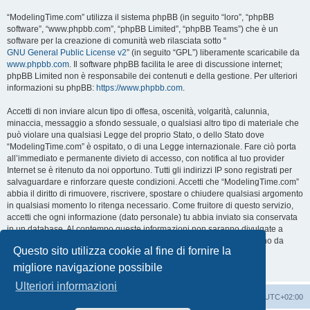
“ModelingTime.com” utilizza il sistema phpBB (in seguito “loro”, “phpBB
software”, “www.phpbb.com”, “phpBB Limited”, “phpBB Teams”) che è un
software per la creazione di comunità web rilasciata sotto “
GNU General Public License v2
” (in seguito “GPL”) liberamente scaricabile da
www.phpbb.com
. Il software phpBB facilita le aree di discussione internet;
phpBB Limited non è responsabile dei contenuti e della gestione. Per ulteriori
informazioni su phpBB:
https://www.phpbb.com
.
Accetti di non inviare alcun tipo di offesa, oscenità, volgarità, calunnia,
minaccia, messaggio a sfondo sessuale, o qualsiasi altro tipo di materiale che
può violare una qualsiasi Legge del proprio Stato, o dello Stato dove
“ModelingTime.com” è ospitato, o di una Legge internazionale. Fare ciò porta
all’immediato e permanente divieto di accesso, con notifica al tuo provider
Internet se è ritenuto da noi opportuno. Tutti gli indirizzi IP sono registrati per
salvaguardare e rinforzare queste condizioni. Accetti che “ModelingTime.com”
abbia il diritto di rimuovere, riscrivere, spostare o chiudere qualsiasi argomento
in qualsiasi momento lo ritenga necessario. Come fruitore di questo servizio,
accetti che ogni informazione (dato personale) tu abbia inviato sia conservata
in un database. Al contempo queste informazioni non saranno divulgate a
nessuno senza il tuo consenso, né “ModelingTime.com” o phpBB sono da
Questo sito utilizza cookie al fine di fornire la
ritenersi responsabili per qualsiasi violazione al sistema che possa
compromettere queste informazioni.
migliore navigazione possibile
Ulteriori informazioni
Indice
Contattaci
Cancella cookie
Tutti gli orari sono
UTC+02:00