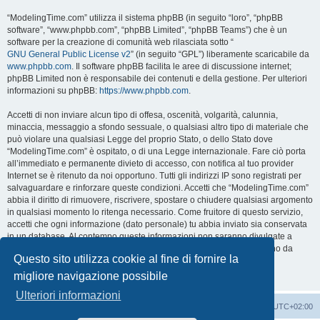
“ModelingTime.com” utilizza il sistema phpBB (in seguito “loro”, “phpBB
software”, “www.phpbb.com”, “phpBB Limited”, “phpBB Teams”) che è un
software per la creazione di comunità web rilasciata sotto “
GNU General Public License v2
” (in seguito “GPL”) liberamente scaricabile da
www.phpbb.com
. Il software phpBB facilita le aree di discussione internet;
phpBB Limited non è responsabile dei contenuti e della gestione. Per ulteriori
informazioni su phpBB:
https://www.phpbb.com
.
Accetti di non inviare alcun tipo di offesa, oscenità, volgarità, calunnia,
minaccia, messaggio a sfondo sessuale, o qualsiasi altro tipo di materiale che
può violare una qualsiasi Legge del proprio Stato, o dello Stato dove
“ModelingTime.com” è ospitato, o di una Legge internazionale. Fare ciò porta
all’immediato e permanente divieto di accesso, con notifica al tuo provider
Internet se è ritenuto da noi opportuno. Tutti gli indirizzi IP sono registrati per
salvaguardare e rinforzare queste condizioni. Accetti che “ModelingTime.com”
abbia il diritto di rimuovere, riscrivere, spostare o chiudere qualsiasi argomento
in qualsiasi momento lo ritenga necessario. Come fruitore di questo servizio,
accetti che ogni informazione (dato personale) tu abbia inviato sia conservata
in un database. Al contempo queste informazioni non saranno divulgate a
nessuno senza il tuo consenso, né “ModelingTime.com” o phpBB sono da
Questo sito utilizza cookie al fine di fornire la
ritenersi responsabili per qualsiasi violazione al sistema che possa
compromettere queste informazioni.
migliore navigazione possibile
Ulteriori informazioni
Indice
Contattaci
Cancella cookie
Tutti gli orari sono
UTC+02:00